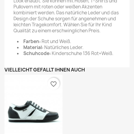
Look erlaubt. Sie können mit Hosen, T-Shirts und
Pullovern mit roten oder weißen Akzenten
kombiniert werden. Das natürliche Leder und das
Design der Schuhe sorgen für angenehmen und
leichten Tragekomfort. Wählen Sie für Ihr Kind
Qualität zu einem erschwinglichen Preis.
Farben:
Rot und Weiß.
Material:
Natürliches Leder.
Schuhcode:
Kinderschuhe 136 Rot+Weiß.
VIELLEICHT GEFÄLLT IHNEN AUCH
favorite_border