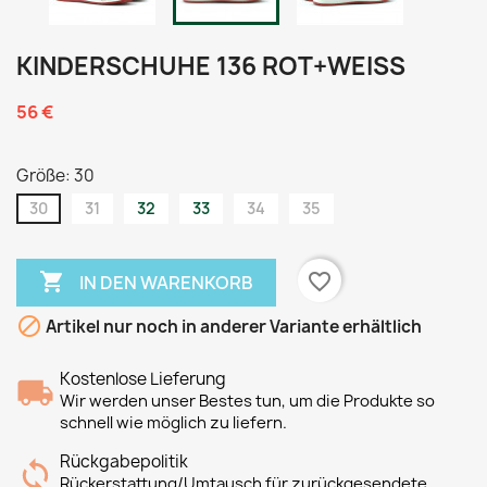
KINDERSCHUHE 136 ROT+WEISS
56 €
Größe: 30
30
31
32
33
34
35

favorite_border
IN DEN WARENKORB

Artikel nur noch in anderer Variante erhältlich
Kostenlose Lieferung
Wir werden unser Bestes tun, um die Produkte so
schnell wie möglich zu liefern.
Rückgabepolitik
Rückerstattung/Umtausch für zurückgesendete