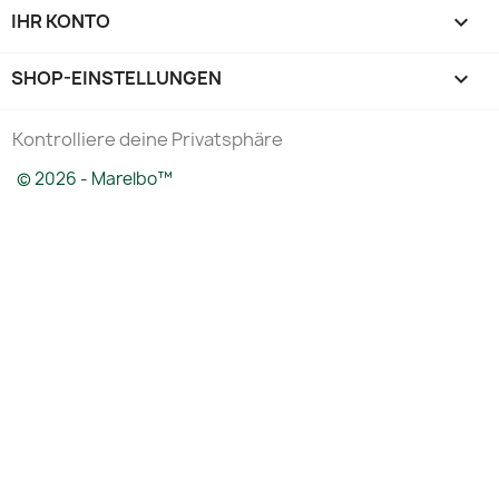
IHR KONTO

SHOP-EINSTELLUNGEN
keyboard_arrow_down
Kontrolliere deine Privatsphäre
© 2026 - Marelbo™