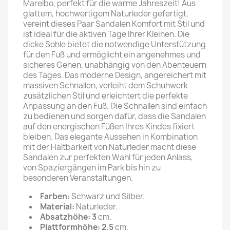
Marelbo, perfekt für die warme Jahreszeit! Aus
glattem, hochwertigem Naturleder gefertigt,
vereint dieses Paar Sandalen Komfort mit Stil und
ist ideal für die aktiven Tage Ihrer Kleinen. Die
dicke Sohle bietet die notwendige Unterstützung
für den Fuß und ermöglicht ein angenehmes und
sicheres Gehen, unabhängig von den Abenteuern
des Tages. Das moderne Design, angereichert mit
massiven Schnallen, verleiht dem Schuhwerk
zusätzlichen Stil und erleichtert die perfekte
Anpassung an den Fuß. Die Schnallen sind einfach
zu bedienen und sorgen dafür, dass die Sandalen
auf den energischen Füßen Ihres Kindes fixiert
bleiben. Das elegante Aussehen in Kombination
mit der Haltbarkeit von Naturleder macht diese
Sandalen zur perfekten Wahl für jeden Anlass,
von Spaziergängen im Park bis hin zu
besonderen Veranstaltungen.
Farben:
Schwarz und Silber.
Material:
Naturleder.
Absatzhöhe: 3
cm.
Plattformhöhe: 2,5
cm.