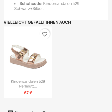
Schuhcode:
Kindersandalen 529
Schwarz+Silber.
VIELLEICHT GEFÄLLT IHNEN AUCH
favorite_border
Kindersandalen 529
Perlmutt...
67 €