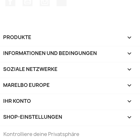
PRODUKTE

INFORMATIONEN UND BEDINGUNGEN

SOZIALE NETZWERKE

MARELBO EUROPE

IHR KONTO

SHOP-EINSTELLUNGEN
keyboard_arrow_down
Kontrolliere deine Privatsphäre