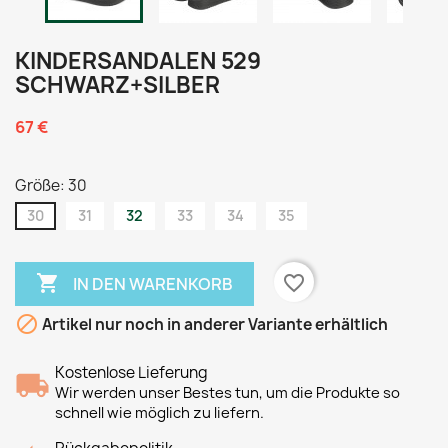
KINDERSANDALEN 529
SCHWARZ+SILBER
67 €
Größe: 30
30
31
32
33
34
35

favorite_border
IN DEN WARENKORB

Artikel nur noch in anderer Variante erhältlich
Kostenlose Lieferung
Wir werden unser Bestes tun, um die Produkte so
schnell wie möglich zu liefern.