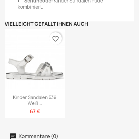
Schuhcode:
Kinder Sandalen nude
kombiniert.
VIELLEICHT GEFÄLLT IHNEN AUCH
favorite_border
Kinder Sandalen 539
Weiß...
67 €
Kommentare (0)