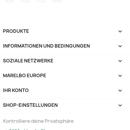
PRODUKTE

INFORMATIONEN UND BEDINGUNGEN

SOZIALE NETZWERKE

MARELBO EUROPE

IHR KONTO

SHOP-EINSTELLUNGEN
keyboard_arrow_down
Kontrolliere deine Privatsphäre