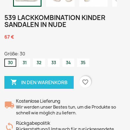
539 LACKKOMBINATION KINDER
SANDALEN IN NUDE
67 €
Größe: 30
30
31
32
33
34
35

favorite_border
IN DEN WARENKORB
Kostenlose Lieferung
Wir werden unser Bestes tun, um die Produkte so
schnell wie möglich zu liefern.
Rückgabepolitik
Rückerstattung/Umtausch für zurückgesendete