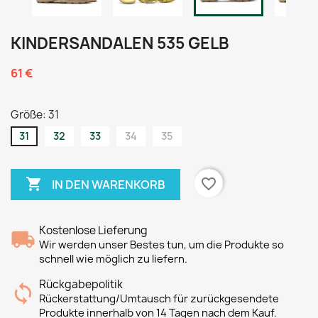
KINDERSANDALEN 535 GELB
61 €
Größe: 31
31
32
33
34
35

favorite_border
IN DEN WARENKORB
Kostenlose Lieferung
Wir werden unser Bestes tun, um die Produkte so
schnell wie möglich zu liefern.
Rückgabepolitik
Rückerstattung/Umtausch für zurückgesendete
Produkte innerhalb von 14 Tagen nach dem Kauf.