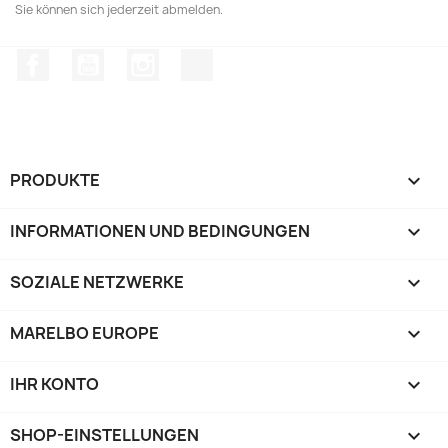
Sie können sich jederzeit abmelden.
Facebook
YouTube
Instagram
TikTok
PRODUKTE

INFORMATIONEN UND BEDINGUNGEN

SOZIALE NETZWERKE

MARELBO EUROPE

IHR KONTO

SHOP-EINSTELLUNGEN
keyboard_arrow_down