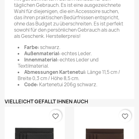
täglichen Gebrauch. Es ist eine ausgezeichnete
Wahl für diejenigen, die ein Accessoire suchen,
das ihren praktischen Bedürfnissen entspricht,
ohne das Budget zu überschreiten. Es ist perfekt
sowohl für den persönlichen Gebrauch als auch
als Geschenk. Herstellerpreis!
Farbe:
schwarz.
Außenmaterial:
echtes Leder.
Innenmaterial:
echtes Leder und
Textilmaterial.
Abmessungen Kartenetui:
Länge 11,5 cm /
Breite 0,3 cm / Höhe 8,5 cm.
Code:
Kartenetui 206g schwarz.
VIELLEICHT GEFÄLLT IHNEN AUCH
favorite_border
favorite_border