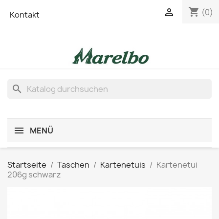
shopping_cart

(0)
Kontakt
search
MENÜ
Startseite
Taschen
Kartenetuis
Kartenetui
206g schwarz