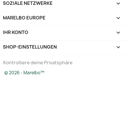
SOZIALE NETZWERKE

MARELBO EUROPE

IHR KONTO

SHOP-EINSTELLUNGEN
keyboard_arrow_down
Kontrolliere deine Privatsphäre
© 2026 - Marelbo™