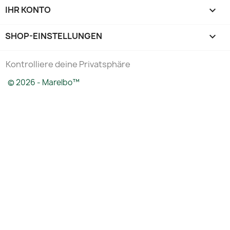
IHR KONTO

SHOP-EINSTELLUNGEN
keyboard_arrow_down
Kontrolliere deine Privatsphäre
© 2026 - Marelbo™