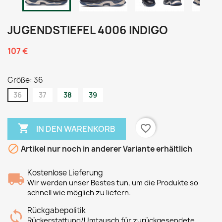
JUGENDSTIEFEL 4006 INDIGO
107 €
Größe: 36
36
37
38
39

favorite_border
IN DEN WARENKORB

Artikel nur noch in anderer Variante erhältlich
Kostenlose Lieferung
Wir werden unser Bestes tun, um die Produkte so
schnell wie möglich zu liefern.
Rückgabepolitik
Rückerstattung/Umtausch für zurückgesendete