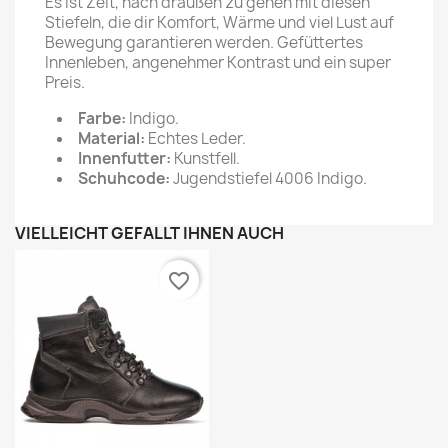
Es ist Zeit, nach draußen zu gehen mit diesen
Stiefeln, die dir Komfort, Wärme und viel Lust auf
Bewegung garantieren werden. Gefüttertes
Innenleben, angenehmer Kontrast und ein super
Preis.
Farbe:
Indigo.
Material:
Echtes Leder.
Innenfutter:
Kunstfell.
Schuhcode:
Jugendstiefel 4006 Indigo.
VIELLEICHT GEFÄLLT IHNEN AUCH
favorite_border