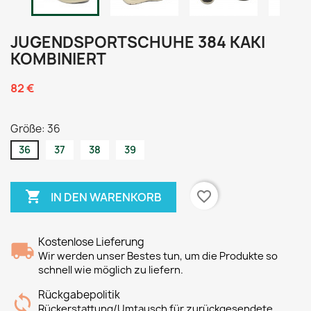
JUGENDSPORTSCHUHE 384 KAKI
KOMBINIERT
82 €
Größe: 36
36
37
38
39

favorite_border
IN DEN WARENKORB
Kostenlose Lieferung
Wir werden unser Bestes tun, um die Produkte so
schnell wie möglich zu liefern.
Rückgabepolitik
Rückerstattung/Umtausch für zurückgesendete