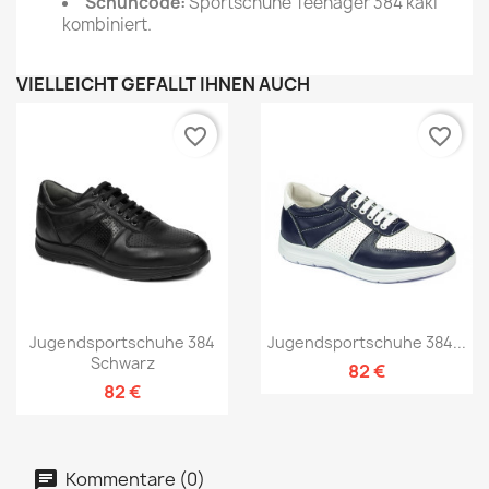
Schuhcode:
Sportschuhe Teenager 384 kaki
kombiniert.
VIELLEICHT GEFÄLLT IHNEN AUCH
favorite_border
favorite_border
Jugendsportschuhe 384
Jugendsportschuhe 384...
Schwarz
82 €
82 €
Kommentare (0)