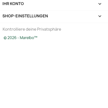
IHR KONTO

SHOP-EINSTELLUNGEN
keyboard_arrow_down
Kontrolliere deine Privatsphäre
© 2026 - Marelbo™