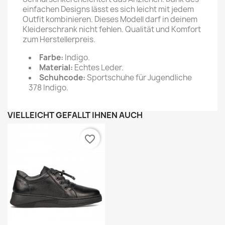
einfachen Designs lässt es sich leicht mit jedem
Outfit kombinieren. Dieses Modell darf in deinem
Kleiderschrank nicht fehlen. Qualität und Komfort
zum Herstellerpreis.
Farbe:
Indigo.
Material:
Echtes Leder.
Schuhcode:
Sportschuhe für Jugendliche
378 Indigo.
VIELLEICHT GEFÄLLT IHNEN AUCH
favorite_border