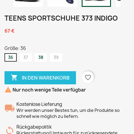
TEENS SPORTSCHUHE 373 INDIGO
67 €
Größe: 36
36
37
38
39

favorite_border
IN DEN WARENKORB

Nur noch wenige Teile verfügbar
Kostenlose Lieferung
Wir werden unser Bestes tun, um die Produkte so
schnell wie möglich zu liefern.
Rückgabepolitik
Rückerstattung/Umtausch für zurückgesendete