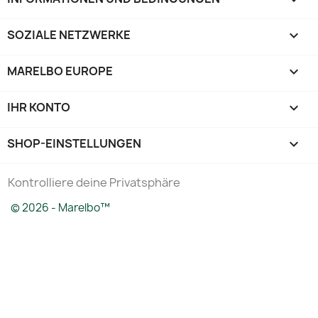
SOZIALE NETZWERKE

MARELBO EUROPE

IHR KONTO

SHOP-EINSTELLUNGEN
keyboard_arrow_down
Kontrolliere deine Privatsphäre
© 2026 - Marelbo™