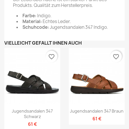
Produkts. Qualität zum Herstellerpreis.
Farbe:
Indigo.
Material:
Echtes Leder.
Schuhcode:
Jugendsandalen 347 Indigo.
VIELLEICHT GEFÄLLT IHNEN AUCH
favorite_border
favorite_border
Jugendsandalen 347
Jugendsandalen 347 Braun
Schwarz
61 €
61 €