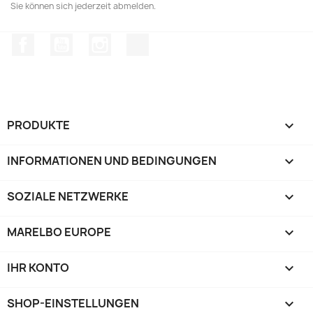
Sie können sich jederzeit abmelden.
Facebook
YouTube
Instagram
TikTok
PRODUKTE

INFORMATIONEN UND BEDINGUNGEN

SOZIALE NETZWERKE

MARELBO EUROPE

IHR KONTO

SHOP-EINSTELLUNGEN
keyboard_arrow_down