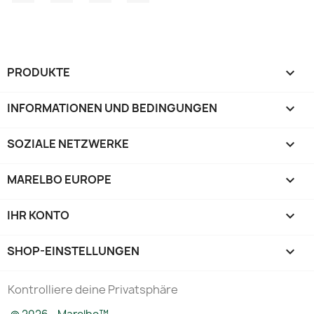
PRODUKTE

INFORMATIONEN UND BEDINGUNGEN

SOZIALE NETZWERKE

MARELBO EUROPE

IHR KONTO

SHOP-EINSTELLUNGEN
keyboard_arrow_down
Kontrolliere deine Privatsphäre