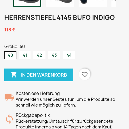
HERRENSTIEFEL 4145 BUFO INDIGO
113 €
Größe: 40
40
41
42
43
44

favorite_border
IN DEN WARENKORB
Kostenlose Lieferung
Wir werden unser Bestes tun, um die Produkte so
schnell wie möglich zu liefern.
Rückgabepolitik
Rückerstattung/Umtausch für zurückgesendete
Produkte innerhalb von 14 Tagen nach dem Kauf.