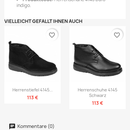
indigo.
VIELLEICHT GEFÄLLT IHNEN AUCH
favorite_border
favorite_border
Herrenstiefel 4145...
Herrenschuhe 4145
Schwarz
113 €
113 €
Kommentare (0)