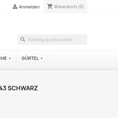
shopping_cart

Warenkorb
(0)
Anmelden
search
CHE
GÜRTEL
143 SCHWARZ