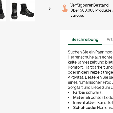
Verfügbarer Bestand

Über 500.000 Produkte a
Europa.
Beschreibung
Art
Suchen Sie ein Paar mod
Herrenschuhe aus echtem
kalte Jahreszeit und bie
Komfort, Haltbarkeit und
oder in der Freizeit trage
Aktivität. Bestellen Sie 
eines rumänischen Produk
Sorgfalt und Liebe zum D
Farbe:
schwarz.
Material:
echtes Lede
Innenfutter:
Kunstfell
Schuhcode:
Herrensc