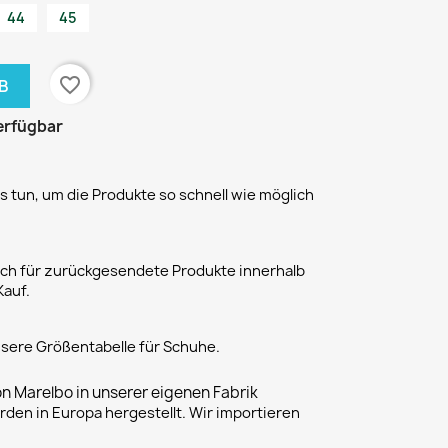
44
45
favorite_border
B
erfügbar
 tun, um die Produkte so schnell wie möglich
h für zurückgesendete Produkte innerhalb
Kauf.
unsere Größentabelle für Schuhe.
on Marelbo in unserer eigenen Fabrik
rden in Europa hergestellt. Wir importieren