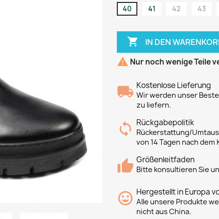
40
41
42
43

IN DEN WARENKOR

Nur noch wenige Teile v
Kostenlose Lieferung
Wir werden unser Bestes
zu liefern.
Rückgabepolitik
Rückerstattung/Umtausc
von 14 Tagen nach dem 
Größenleitfaden
Bitte konsultieren Sie 
Hergestellt in Europa v
Alle unsere Produkte we
nicht aus China.