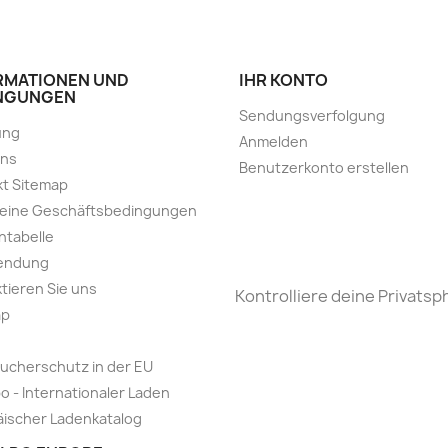
RMATIONEN UND
IHR KONTO
NGUNGEN
Sendungsverfolgung
ung
Anmelden
uns
Benutzerkonto erstellen
t Sitemap
meine Geschäftsbedingungen
ntabelle
endung
tieren Sie uns
Kontrolliere deine Privatsp
ap
ucherschutz in der EU
o - Internationaler Laden
ischer Ladenkatalog