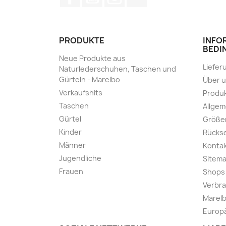
PRODUKTE
INFO
BEDI
Neue Produkte aus
Liefer
Naturlederschuhen, Taschen und
Gürteln - Marelbo
Über 
Verkaufshits
Produk
Taschen
Allge
Gürtel
Größe
Kinder
Rücks
Männer
Kontak
Jugendliche
Sitem
Frauen
Shops
Verbra
Marelb
Europä