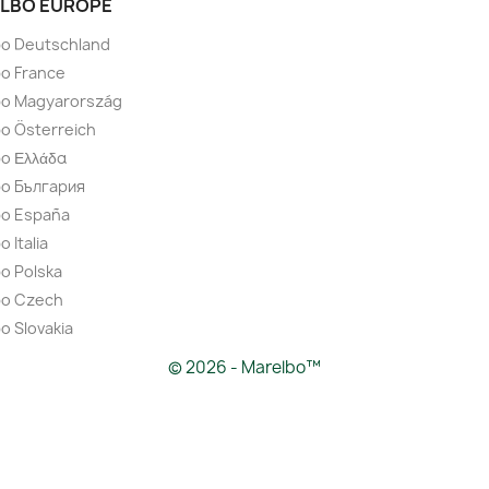
LBO EUROPE
bo Deutschland
o France
bo Magyarország
o Österreich
o Ελλάδα
bo България
bo España
 Italia
o Polska
bo Czech
o Slovakia
© 2026 - Marelbo™