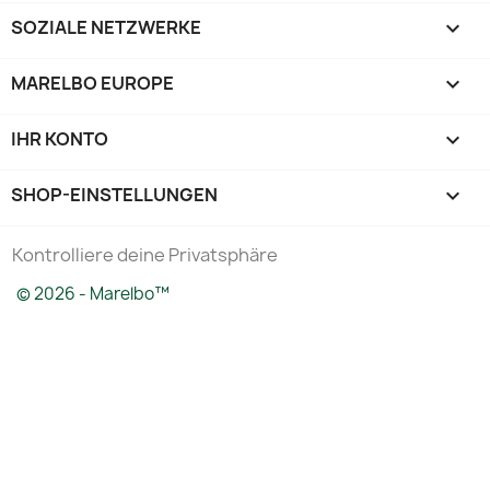
SOZIALE NETZWERKE

MARELBO EUROPE

IHR KONTO

SHOP-EINSTELLUNGEN
keyboard_arrow_down
Kontrolliere deine Privatsphäre
© 2026 - Marelbo™