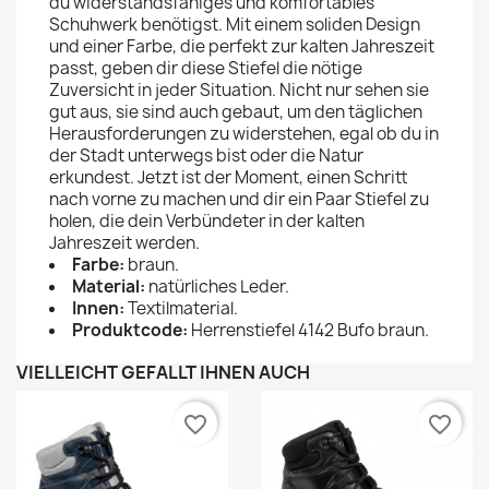
du widerstandsfähiges und komfortables
Schuhwerk benötigst. Mit einem soliden Design
und einer Farbe, die perfekt zur kalten Jahreszeit
passt, geben dir diese Stiefel die nötige
Zuversicht in jeder Situation. Nicht nur sehen sie
gut aus, sie sind auch gebaut, um den täglichen
Herausforderungen zu widerstehen, egal ob du in
der Stadt unterwegs bist oder die Natur
erkundest. Jetzt ist der Moment, einen Schritt
nach vorne zu machen und dir ein Paar Stiefel zu
holen, die dein Verbündeter in der kalten
Jahreszeit werden.
Farbe:
braun.
Material:
natürliches Leder.
Innen:
Textilmaterial.
Produktcode:
Herrenstiefel 4142 Bufo braun.
VIELLEICHT GEFÄLLT IHNEN AUCH
favorite_border
favorite_border