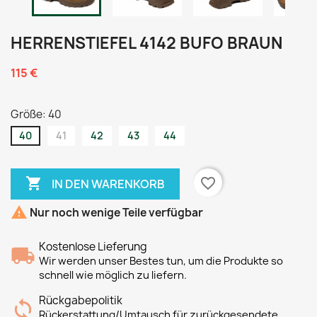
HERRENSTIEFEL 4142 BUFO BRAUN
115 €
Größe: 40
40
41
42
43
44

favorite_border
IN DEN WARENKORB

Nur noch wenige Teile verfügbar
Kostenlose Lieferung
Wir werden unser Bestes tun, um die Produkte so
schnell wie möglich zu liefern.
Rückgabepolitik
Rückerstattung/Umtausch für zurückgesendete