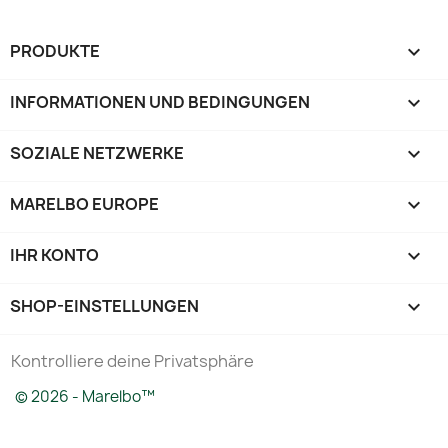
PRODUKTE

INFORMATIONEN UND BEDINGUNGEN

SOZIALE NETZWERKE

MARELBO EUROPE

IHR KONTO

SHOP-EINSTELLUNGEN
keyboard_arrow_down
Kontrolliere deine Privatsphäre
© 2026 - Marelbo™