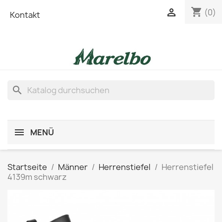
shopping_cart

(0)
Kontakt
search
MENÜ
Startseite
Männer
Herrenstiefel
Herrenstiefel
4139m schwarz