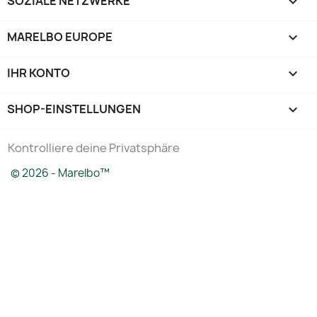
SOZIALE NETZWERKE

MARELBO EUROPE

IHR KONTO

SHOP-EINSTELLUNGEN
keyboard_arrow_down
Kontrolliere deine Privatsphäre
© 2026 - Marelbo™