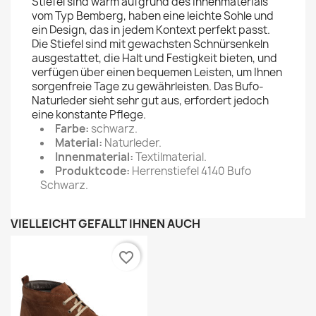
Stiefel sind warm aufgrund des Innenmaterials
vom Typ Bemberg, haben eine leichte Sohle und
ein Design, das in jedem Kontext perfekt passt.
Die Stiefel sind mit gewachsten Schnürsenkeln
ausgestattet, die Halt und Festigkeit bieten, und
verfügen über einen bequemen Leisten, um Ihnen
sorgenfreie Tage zu gewährleisten. Das Bufo-
Naturleder sieht sehr gut aus, erfordert jedoch
eine konstante Pflege.
Farbe:
schwarz.
Material:
Naturleder.
Innenmaterial:
Textilmaterial.
Produktcode:
Herrenstiefel 4140 Bufo
Schwarz.
VIELLEICHT GEFÄLLT IHNEN AUCH
favorite_border