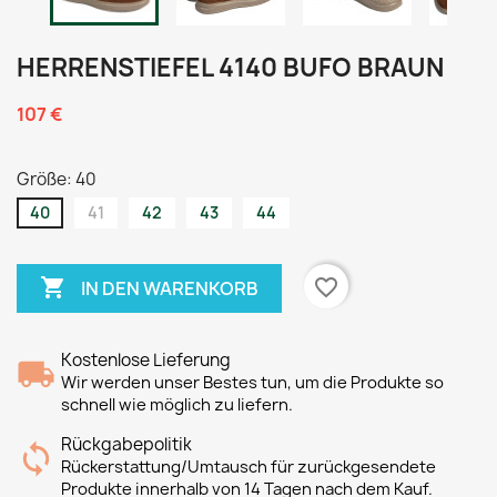
HERRENSTIEFEL 4140 BUFO BRAUN
107 €
Größe: 40
40
41
42
43
44

favorite_border
IN DEN WARENKORB
Kostenlose Lieferung
Wir werden unser Bestes tun, um die Produkte so
schnell wie möglich zu liefern.
Rückgabepolitik
Rückerstattung/Umtausch für zurückgesendete
Produkte innerhalb von 14 Tagen nach dem Kauf.