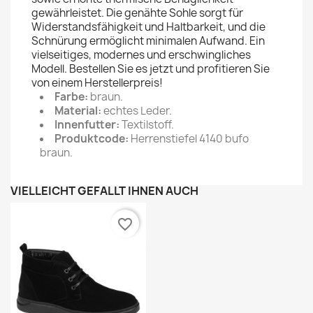
gewährleistet. Die genähte Sohle sorgt für
Widerstandsfähigkeit und Haltbarkeit, und die
Schnürung ermöglicht minimalen Aufwand. Ein
vielseitiges, modernes und erschwingliches
Modell. Bestellen Sie es jetzt und profitieren Sie
von einem Herstellerpreis!
Farbe:
braun.
Material:
echtes Leder.
Innenfutter:
Textilstoff.
Produktcode:
Herrenstiefel 4140 bufo
braun.
VIELLEICHT GEFÄLLT IHNEN AUCH
favorite_border