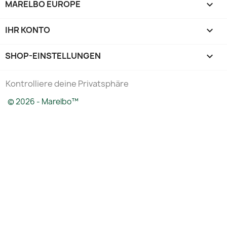
MARELBO EUROPE

IHR KONTO

SHOP-EINSTELLUNGEN
keyboard_arrow_down
Kontrolliere deine Privatsphäre
© 2026 - Marelbo™