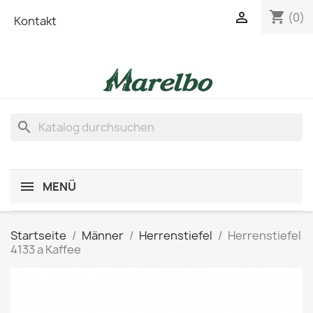
shopping_cart

(0)
Kontakt
search
MENÜ
Startseite
Männer
Herrenstiefel
Herrenstiefel
4133 a Kaffee