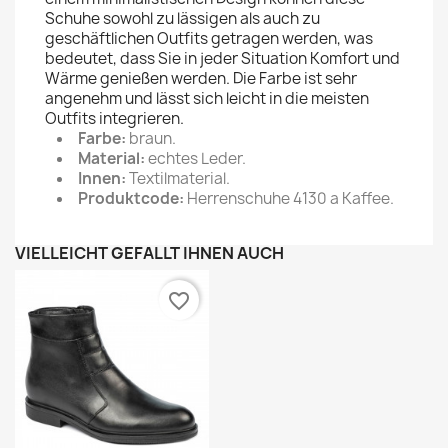
Schuhe sowohl zu lässigen als auch zu
geschäftlichen Outfits getragen werden, was
bedeutet, dass Sie in jeder Situation Komfort und
Wärme genießen werden. Die Farbe ist sehr
angenehm und lässt sich leicht in die meisten
Outfits integrieren.
Farbe:
braun.
Material:
echtes Leder.
Innen:
Textilmaterial.
Produktcode:
Herrenschuhe 4130 a Kaffee.
VIELLEICHT GEFÄLLT IHNEN AUCH
favorite_border