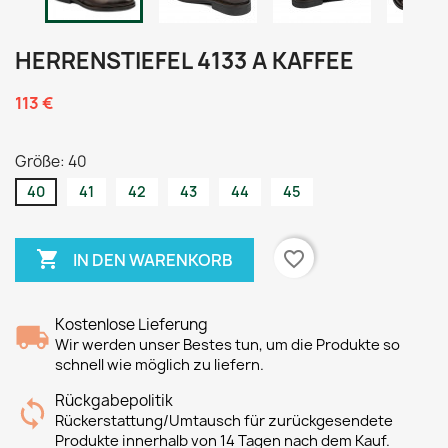
HERRENSTIEFEL 4133 A KAFFEE
113 €
Größe: 40
40
41
42
43
44
45

favorite_border
IN DEN WARENKORB
Kostenlose Lieferung
Wir werden unser Bestes tun, um die Produkte so
schnell wie möglich zu liefern.
Rückgabepolitik
Rückerstattung/Umtausch für zurückgesendete
Produkte innerhalb von 14 Tagen nach dem Kauf.