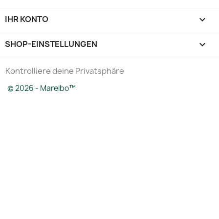
IHR KONTO

SHOP-EINSTELLUNGEN
keyboard_arrow_down
Kontrolliere deine Privatsphäre
© 2026 - Marelbo™