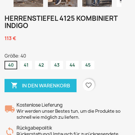
HERRENSTIEFEL 4125 KOMBINIERT
INDIGO
113 €
Größe: 40
40
41
42
43
44
45

favorite_border
IN DEN WARENKORB
Kostenlose Lieferung
Wir werden unser Bestes tun, um die Produkte so
schnell wie möglich zu liefern.
Rückgabepolitik
Rückerstattung/Umtausch für zurückgesendete