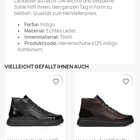
Lackleder attraktiv. Die leichte und bequeme
Sohle hilft Ihnen, den ganzen Tag in Form zu
bleiben. Qualität zum Herstellerpreis.
Farbe:
Indigo.
Material:
Echtes Leder.
Innenmaterial:
Textil.
Produktcode:
Herrenschuhe 4125 indigo
kombiniert.
VIELLEICHT GEFÄLLT IHNEN AUCH
favorite_border
favorite_border