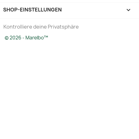
SHOP-EINSTELLUNGEN
keyboard_arrow_down
Kontrolliere deine Privatsphäre
© 2026 - Marelbo™