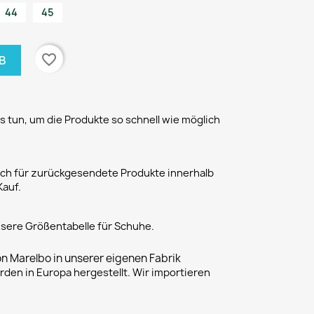
44
45
favorite_border
B
 tun, um die Produkte so schnell wie möglich
h für zurückgesendete Produkte innerhalb
Kauf.
unsere Größentabelle für Schuhe.
on Marelbo in unserer eigenen Fabrik
rden in Europa hergestellt. Wir importieren