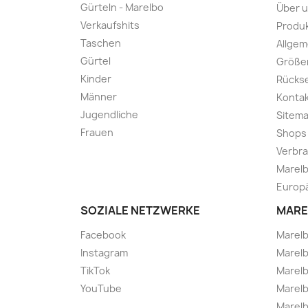
Gürteln - Marelbo
Über 
Verkaufshits
Produk
Taschen
Allge
Gürtel
Größe
Kinder
Rücks
Männer
Kontak
Jugendliche
Sitem
Frauen
Shops
Verbra
Marelb
Europä
SOZIALE NETZWERKE
MARE
Facebook
Marel
Instagram
Marelb
TikTok
Marel
YouTube
Marelb
Marelb