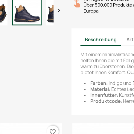
Über 500.000 Produkte a

Europa.
Beschreibung
Art
Mit einem minimalistisch
helfen Ihnen die mit Fel
warm zu überstehen. Die l
bietet Ihnen Komfort. Qu
Farben:
Indigo und 
Material:
Echtes Led
Innenfutter:
Kunstfe
Produktcode:
Herre
favorite_border