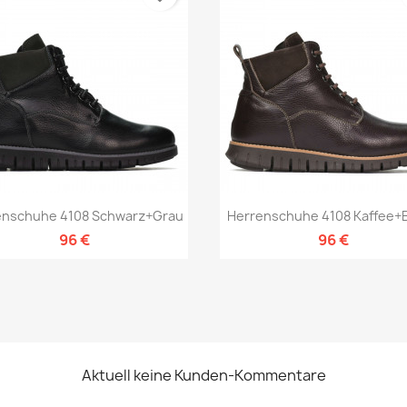
Vorschau
Vorschau


enschuhe 4108 Schwarz+grau
Herrenschuhe 4108 Kaffee+
96 €
96 €
Aktuell keine Kunden-Kommentare