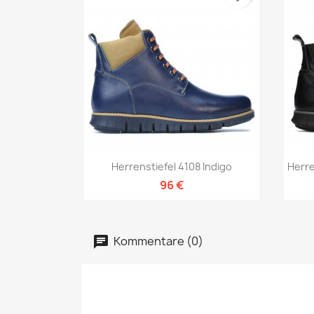
Vorschau

Herrenstiefel 4108 Indigo
Herr
96 €
Kommentare (0)