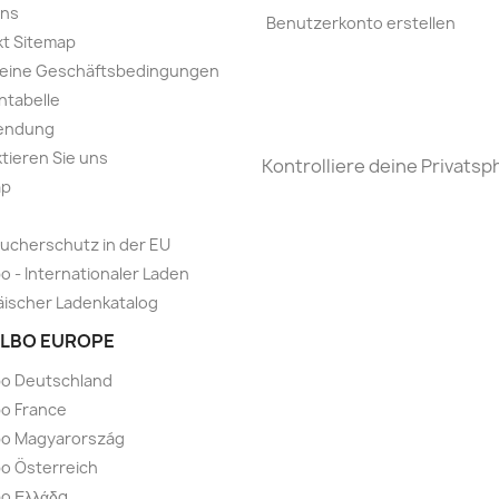
uns
Benutzerkonto erstellen
t Sitemap
meine Geschäftsbedingungen
ntabelle
endung
tieren Sie uns
Kontrolliere deine Privatsp
ap
ucherschutz in der EU
o - Internationaler Laden
ischer Ladenkatalog
LBO EUROPE
bo Deutschland
o France
bo Magyarország
o Österreich
o Ελλάδα