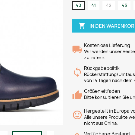
40
41
42
43

IN DEN WARENKOR
Kostenlose Lieferung
Wir werden unser Bestes
zu liefern.
Rückgabepolitik
Rückerstattung/Umtausc
von 14 Tagen nach dem 
Größenleitfaden
Bitte konsultieren Sie 
Hergestellt in Europa v
Alle unsere Produkte we
nicht aus China.
Verfügbarer Bestand