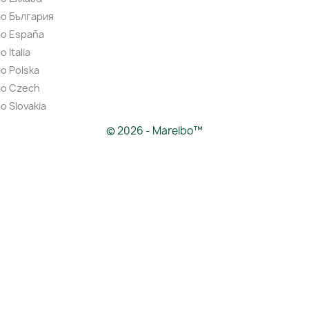
bo България
bo España
 Italia
o Polska
bo Czech
o Slovakia
© 2026 - Marelbo™