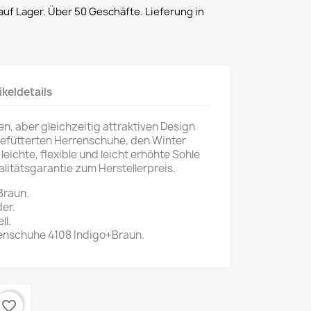
uf Lager. Über 50 Geschäfte. Lieferung in
ikeldetails
en, aber gleichzeitig attraktiven Design
l gefütterten Herrenschuhe, den Winter
eichte, flexible und leicht erhöhte Sohle
alitätsgarantie zum Herstellerpreis.
Braun.
er.
ll.
nschuhe 4108 Indigo+Braun.
favorite_border