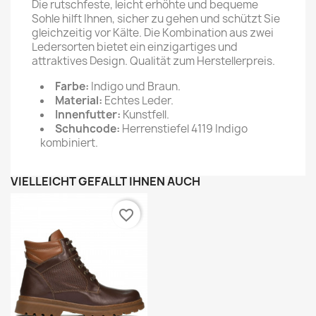
Die rutschfeste, leicht erhöhte und bequeme
Sohle hilft Ihnen, sicher zu gehen und schützt Sie
gleichzeitig vor Kälte. Die Kombination aus zwei
Ledersorten bietet ein einzigartiges und
attraktives Design. Qualität zum Herstellerpreis.
Farbe:
Indigo und Braun.
Material:
Echtes Leder.
Innenfutter:
Kunstfell.
Schuhcode:
Herrenstiefel 4119 Indigo
kombiniert.
VIELLEICHT GEFÄLLT IHNEN AUCH
favorite_border