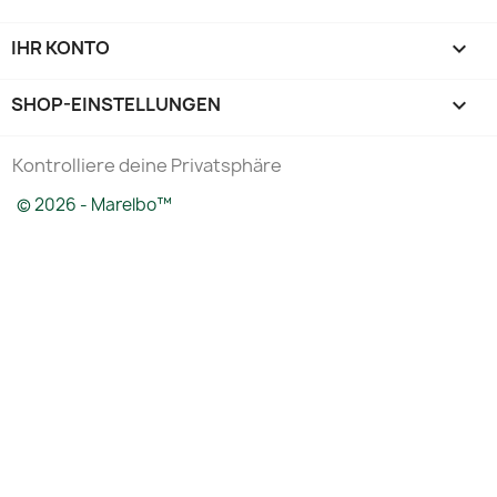
IHR KONTO

SHOP-EINSTELLUNGEN
keyboard_arrow_down
Kontrolliere deine Privatsphäre
© 2026 - Marelbo™