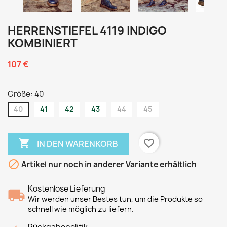
HERRENSTIEFEL 4119 INDIGO
KOMBINIERT
107 €
Größe: 40
40
41
42
43
44
45

favorite_border
IN DEN WARENKORB

Artikel nur noch in anderer Variante erhältlich
Kostenlose Lieferung
Wir werden unser Bestes tun, um die Produkte so
schnell wie möglich zu liefern.