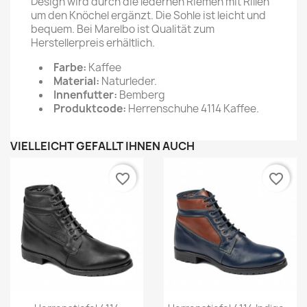
Design wird durch die ledernen Riemen mit Rillen
um den Knöchel ergänzt. Die Sohle ist leicht und
bequem. Bei Marelbo ist Qualität zum
Herstellerpreis erhältlich.
Farbe:
Kaffee
Material:
Naturleder.
Innenfutter:
Bemberg
Produktcode:
Herrenschuhe 4114 Kaffee.
VIELLEICHT GEFÄLLT IHNEN AUCH
favorite_border
favorite_border