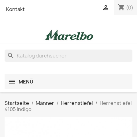
shopping_cart

(0)
Kontakt
search
MENÜ
Startseite
Männer
Herrenstiefel
Herrenstiefel
4105 Indigo