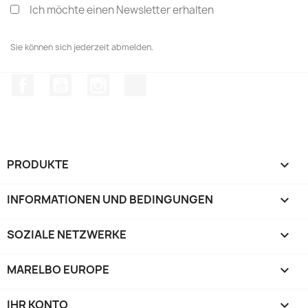
Ich möchte einen Newsletter erhalten
Sie können sich jederzeit abmelden.
Facebook
YouTube
Instagram
TikTok
PRODUKTE

INFORMATIONEN UND BEDINGUNGEN

SOZIALE NETZWERKE

MARELBO EUROPE

IHR KONTO
