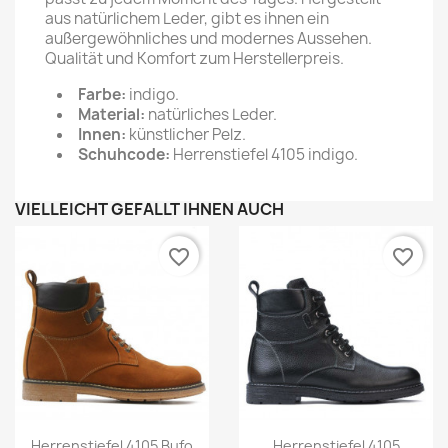
aus natürlichem Leder, gibt es ihnen ein
außergewöhnliches und modernes Aussehen.
Qualität und Komfort zum Herstellerpreis.
Farbe:
indigo.
Material:
natürliches Leder.
Innen:
künstlicher Pelz.
Schuhcode:
Herrenstiefel 4105 indigo.
VIELLEICHT GEFÄLLT IHNEN AUCH
favorite_border
favorite_border
Herrenstiefel 4105 Bufo
Herrenstiefel 4105