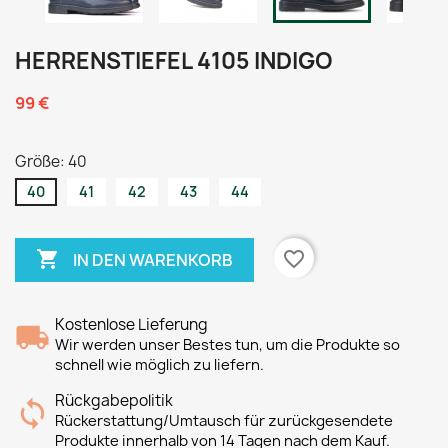
HERRENSTIEFEL 4105 INDIGO
99 €
Größe: 40
40
41
42
43
44

favorite_border
IN DEN WARENKORB
Kostenlose Lieferung
Wir werden unser Bestes tun, um die Produkte so
schnell wie möglich zu liefern.
Rückgabepolitik
Rückerstattung/Umtausch für zurückgesendete
Produkte innerhalb von 14 Tagen nach dem Kauf.