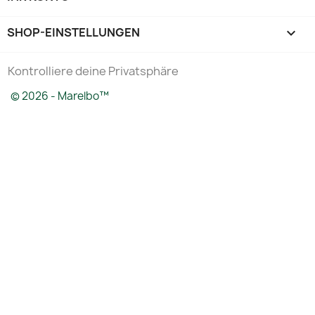
SHOP-EINSTELLUNGEN
keyboard_arrow_down
Kontrolliere deine Privatsphäre
© 2026 - Marelbo™