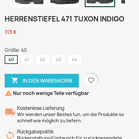
HERRENSTIEFEL 471 TUXON INDIGO
113 €
Größe: 40
40
41
42
43
44

favorite_border
IN DEN WARENKORB

Nur noch wenige Teile verfügbar
Kostenlose Lieferung
Wir werden unser Bestes tun, um die Produkte so
schnell wie möglich zu liefern.
Rückgabepolitik
Rückerstattung/Umtausch für zurückgesendete