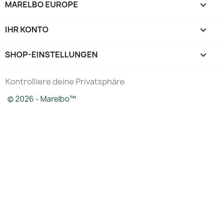
MARELBO EUROPE

IHR KONTO

SHOP-EINSTELLUNGEN
keyboard_arrow_down
Kontrolliere deine Privatsphäre
© 2026 - Marelbo™