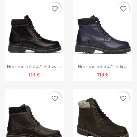
favorite_border
favorite_border
Herrenstiefel 471 Schwarz
Herrenstiefel 471 Indigo
113 €
113 €
favorite_border
favorite_border