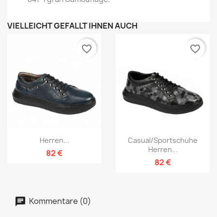
VIELLEICHT GEFÄLLT IHNEN AUCH
favorite_border
favorite_border
Herren...
Casual/Sportschuhe
Herren...
82 €
82 €
Kommentare (0)