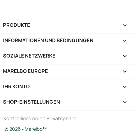
PRODUKTE

INFORMATIONEN UND BEDINGUNGEN

SOZIALE NETZWERKE

MARELBO EUROPE

IHR KONTO

SHOP-EINSTELLUNGEN
keyboard_arrow_down
Kontrolliere deine Privatsphäre
© 2026 - Marelbo™