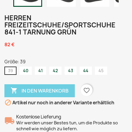
HERREN
FREIZEITSCHUHE/SPORTSCHUHE
841-1 TARNUNG GRÜN
82 €
Größe: 39
39
40
41
42
43
44
45

favorite_border
IN DEN WARENKORB

Artikel nur noch in anderer Variante erhältlich
Kostenlose Lieferung
Wir werden unser Bestes tun, um die Produkte so
schnell wie möglich zu liefern.