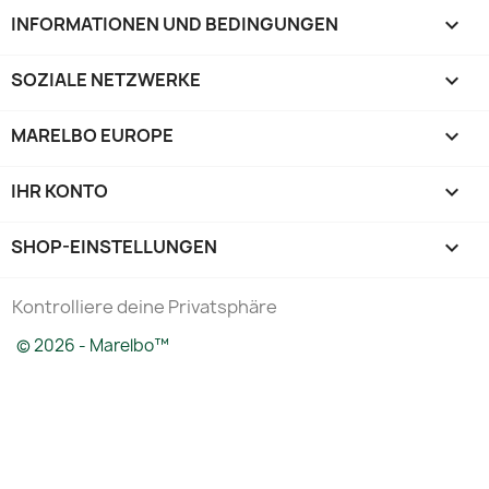
INFORMATIONEN UND BEDINGUNGEN

SOZIALE NETZWERKE

MARELBO EUROPE

IHR KONTO

SHOP-EINSTELLUNGEN
keyboard_arrow_down
Kontrolliere deine Privatsphäre
© 2026 - Marelbo™