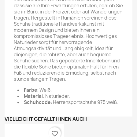
dass sie alle Ihre Erwartungen erfüllen, egal ob Sie
sie im Büro, in der Freizeit oder auf Wanderungen
tragen. Hergestellt in Rumänien vereinen diese
Schuhe traditionelle Handwerkskunst mit
modernem Design und bieten Ihnen ein
kompromissloses Trageerlebnis. Hochwertiges
Naturleder sorgt für hervorragende
Atmungsaktivität und Langlebigkeit, ideal für
diejenigen, die robuste, aber auch bequeme
Schuhe suchen. Das gepolsterte Innenleben und
die flexible Sohle bieten optimalen Halt für Ihren
Fuß und reduzieren die Ermüdung, selbst nach
stundenlangem Tragen.
Farbe:
Weiß.
Material:
Naturleder.
Schuhcode:
Herrensportschuhe 975 weiß.
VIELLEICHT GEFÄLLT IHNEN AUCH
favorite_border