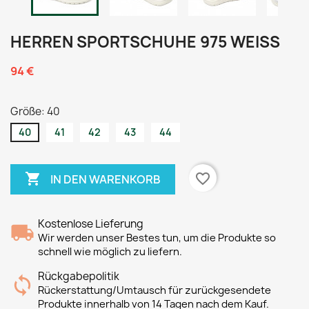
HERREN SPORTSCHUHE 975 WEISS
94 €
Größe: 40
40
41
42
43
44

favorite_border
IN DEN WARENKORB
Kostenlose Lieferung
Wir werden unser Bestes tun, um die Produkte so
schnell wie möglich zu liefern.
Rückgabepolitik
Rückerstattung/Umtausch für zurückgesendete
Produkte innerhalb von 14 Tagen nach dem Kauf.