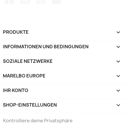
PRODUKTE

INFORMATIONEN UND BEDINGUNGEN

SOZIALE NETZWERKE

MARELBO EUROPE

IHR KONTO

SHOP-EINSTELLUNGEN
keyboard_arrow_down
Kontrolliere deine Privatsphäre