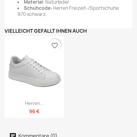
Material:
Naturleder.
Schuhcode:
Herren Freizeit-/Sportschuhe
970 schwarz.
VIELLEICHT GEFÄLLT IHNEN AUCH
favorite_border
Herren...
96 €
Kommentare (0)