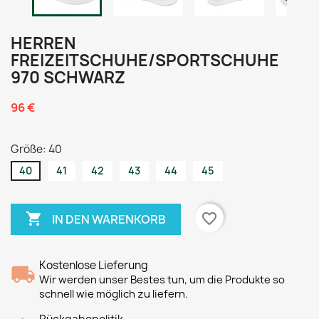
HERREN
FREIZEITSCHUHE/SPORTSCHUHE
970 SCHWARZ
96 €
Größe: 40
40
41
42
43
44
45

favorite_border
IN DEN WARENKORB
Kostenlose Lieferung
Wir werden unser Bestes tun, um die Produkte so
schnell wie möglich zu liefern.