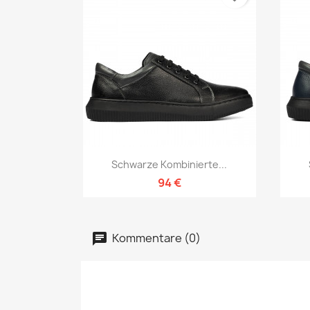
Vorschau

Schwarze Kombinierte...
94 €
Kommentare (0)