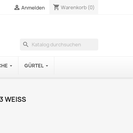
shopping_cart

Warenkorb
(0)
Anmelden
search
CHE
GÜRTEL
 WEISS