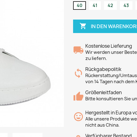
40
41
42
43

IN DEN WARENKOR
Kostenlose Lieferung
Wir werden unser Bestes
zu liefern.
Rückgabepolitik
Rückerstattung/Umtausc
von 14 Tagen nach dem 
Größenleitfaden
Bitte konsultieren Sie 
Hergestellt in Europa v
Alle unsere Produkte we
nicht aus China.
Verfügbarer Bestand