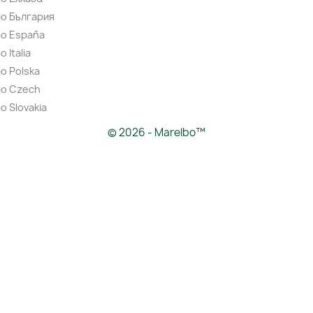
bo България
bo España
 Italia
o Polska
bo Czech
o Slovakia
© 2026 - Marelbo™