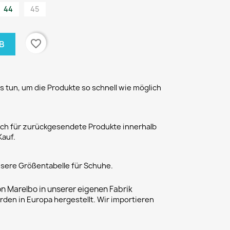
44
45
favorite_border
B
 tun, um die Produkte so schnell wie möglich
h für zurückgesendete Produkte innerhalb
Kauf.
unsere Größentabelle für Schuhe.
on Marelbo in unserer eigenen Fabrik
rden in Europa hergestellt. Wir importieren