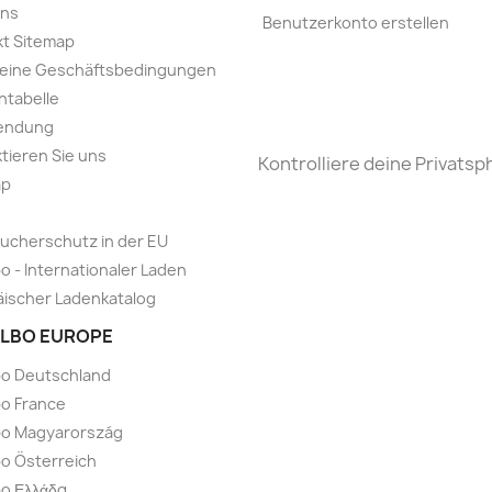
uns
Benutzerkonto erstellen
t Sitemap
meine Geschäftsbedingungen
ntabelle
endung
tieren Sie uns
Kontrolliere deine Privatsp
ap
ucherschutz in der EU
o - Internationaler Laden
ischer Ladenkatalog
LBO EUROPE
bo Deutschland
o France
bo Magyarország
o Österreich
o Ελλάδα