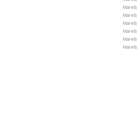
Marel
Marel
Marelbo
Marelb
Marel
Marelb