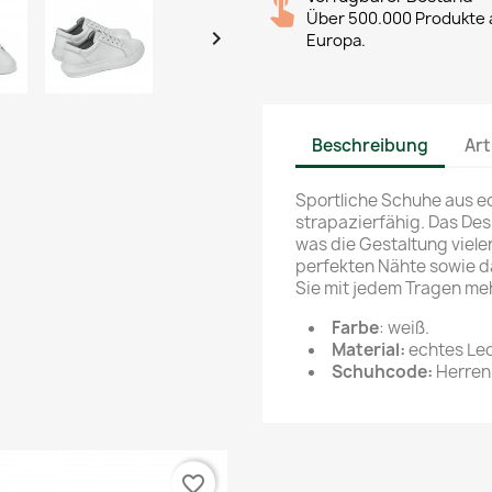
Über 500.000 Produkte a

Europa.
Beschreibung
Art
Sportliche Schuhe aus 
strapazierfähig. Das Des
was die Gestaltung vieler
perfekten Nähte sowie d
Sie mit jedem Tragen me
Farbe
: weiß.
Material:
echtes Led
Schuhcode:
Herren
favorite_border