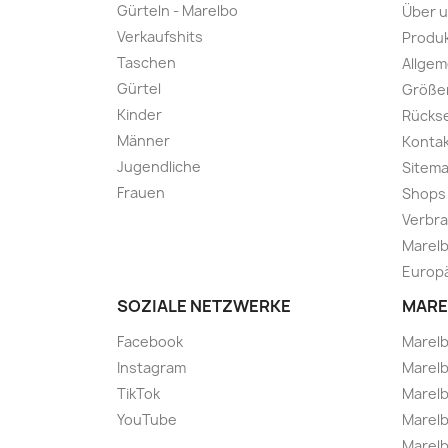
Gürteln - Marelbo
Über 
Verkaufshits
Produk
Taschen
Allge
Gürtel
Größe
Kinder
Rücks
Männer
Kontak
Jugendliche
Sitem
Frauen
Shops
Verbra
Marelb
Europä
SOZIALE NETZWERKE
MARE
Facebook
Marel
Instagram
Marelb
TikTok
Marel
YouTube
Marelb
Marelb