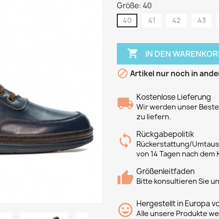
Größe: 40
40
41
42
43

IN DEN WARENKOR

Artikel nur noch in ande
Kostenlose Lieferung
Wir werden unser Bestes
zu liefern.
Rückgabepolitik
Rückerstattung/Umtausc
von 14 Tagen nach dem 
Größenleitfaden
Bitte konsultieren Sie 
Hergestellt in Europa v
Alle unsere Produkte we