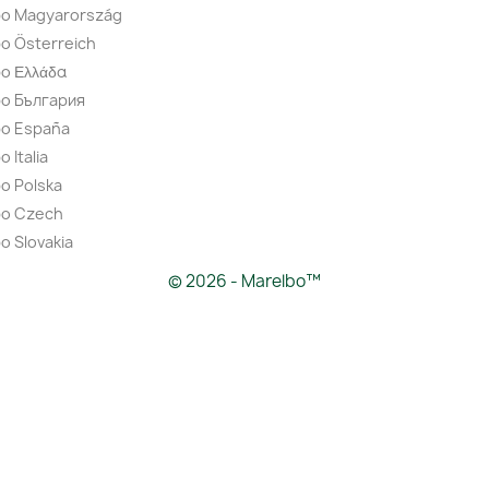
bo Magyarország
o Österreich
o Ελλάδα
bo България
bo España
 Italia
o Polska
bo Czech
o Slovakia
© 2026 - Marelbo™