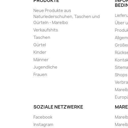
PRODUKTE
INFO
BEDI
Neue Produkte aus
Liefer
Naturlederschuhen, Taschen und
Gürteln - Marelbo
Über 
Verkaufshits
Produk
Taschen
Allge
Gürtel
Größe
Kinder
Rücks
Männer
Kontak
Jugendliche
Sitem
Frauen
Shops
Verbra
Marelb
Europä
SOZIALE NETZWERKE
MARE
Facebook
Marel
Instagram
Marelb