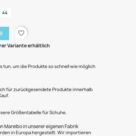
44
favorite_border
B
rer Variante erhältlich
 tun, um die Produkte so schnell wie möglich
h für zurückgesendete Produkte innerhalb
Kauf.
unsere Größentabelle für Schuhe.
on Marelbo in unserer eigenen Fabrik
rden in Europa hergestellt. Wir importieren