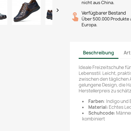
nicht aus China.

Verfügbarer Bestand
Über 500.000 Produkte a
Europa.
Beschreibung
Art
Ideale Freizeitschuhe f
Lebensstil. Leicht, prak
zwischen den täglichen A
gelungene Design, die H
Herstellerpreis zu schät
Farben
: Indigo und 
Material:
Echtes Led
Schuhcode:
Männer
kombiniert