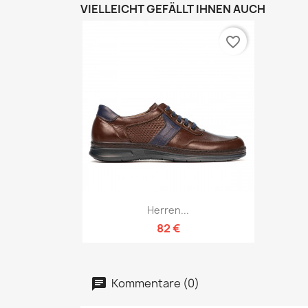
VIELLEICHT GEFÄLLT IHNEN AUCH
favorite_border
Vorschau

Herren...
82 €
Kommentare (0)