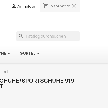
shopping_cart

Warenkorb
(0)
Anmelden
search
CHE
GÜRTEL
niert
TSCHUHE/SPORTSCHUHE 919
T