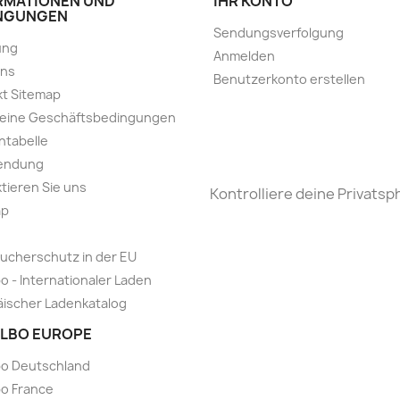
RMATIONEN UND
IHR KONTO
NGUNGEN
Sendungsverfolgung
ung
Anmelden
uns
Benutzerkonto erstellen
t Sitemap
meine Geschäftsbedingungen
ntabelle
endung
tieren Sie uns
Kontrolliere deine Privatsp
ap
ucherschutz in der EU
o - Internationaler Laden
ischer Ladenkatalog
LBO EUROPE
bo Deutschland
o France