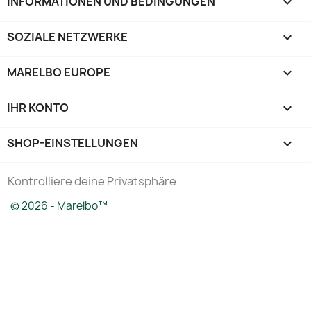
INFORMATIONEN UND BEDINGUNGEN

SOZIALE NETZWERKE

MARELBO EUROPE

IHR KONTO

SHOP-EINSTELLUNGEN
keyboard_arrow_down
Kontrolliere deine Privatsphäre
© 2026 - Marelbo™