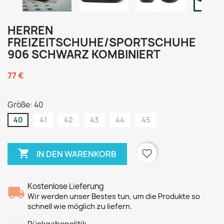
HERREN
FREIZEITSCHUHE/SPORTSCHUHE
906 SCHWARZ KOMBINIERT
77 €
Größe: 40
40
41
42
43
44
45

favorite_border
IN DEN WARENKORB
Kostenlose Lieferung
Wir werden unser Bestes tun, um die Produkte so
schnell wie möglich zu liefern.