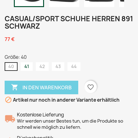
CASUAL/SPORT SCHUHE HERREN 891
SCHWARZ
77 €
Größe: 40
40
41
42
43
44

favorite_border
IN DEN WARENKORB

Artikel nur noch in anderer Variante erhältlich
Kostenlose Lieferung
Wir werden unser Bestes tun, um die Produkte so
schnell wie möglich zu liefern.