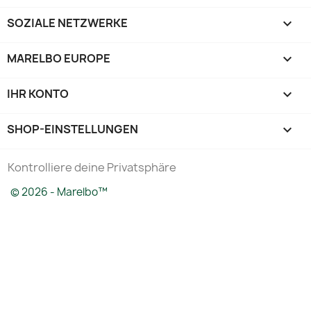
SOZIALE NETZWERKE

MARELBO EUROPE

IHR KONTO

SHOP-EINSTELLUNGEN
keyboard_arrow_down
Kontrolliere deine Privatsphäre
© 2026 - Marelbo™