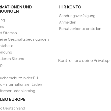
RMATIONEN UND
IHR KONTO
NGUNGEN
Sendungsverfolgung
ung
Anmelden
uns
Benutzerkonto erstellen
t Sitemap
meine Geschäftsbedingungen
ntabelle
endung
tieren Sie uns
Kontrolliere deine Privatsp
ap
ucherschutz in der EU
o - Internationaler Laden
ischer Ladenkatalog
LBO EUROPE
bo Deutschland