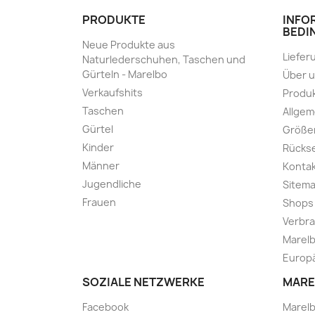
PRODUKTE
INFO
BEDI
Neue Produkte aus
Liefer
Naturlederschuhen, Taschen und
Gürteln - Marelbo
Über 
Verkaufshits
Produk
Taschen
Allge
Gürtel
Größe
Kinder
Rücks
Männer
Kontak
Jugendliche
Sitem
Frauen
Shops
Verbra
Marelb
Europä
SOZIALE NETZWERKE
MARE
Facebook
Marel