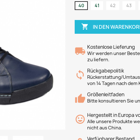
40
41
42
43

IN DEN WARENKOR
Kostenlose Lieferung
Wir werden unser Bestes
zu liefern.
Rückgabepolitik
Rückerstattung/Umtausc
von 14 Tagen nach dem 
Größenleitfaden
Bitte konsultieren Sie 
Hergestellt in Europa v
Alle unsere Produkte we
nicht aus China.
Verfügbarer Bestand