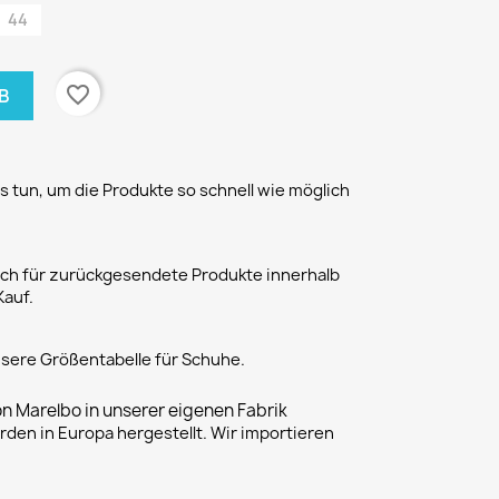
44
favorite_border
B
 tun, um die Produkte so schnell wie möglich
h für zurückgesendete Produkte innerhalb
Kauf.
unsere Größentabelle für Schuhe.
on Marelbo in unserer eigenen Fabrik
rden in Europa hergestellt. Wir importieren