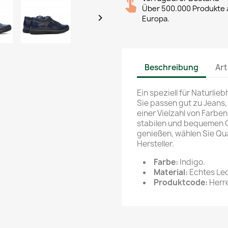
Über 500.000 Produkte a

Europa.
Beschreibung
Art
Ein speziell für Naturli
Sie passen gut zu Jeans,
einer Vielzahl von Farben
stabilen und bequemen G
genießen, wählen Sie Qua
Hersteller.
Farbe:
Indigo.
Material:
Echtes Led
Produktcode:
Herre