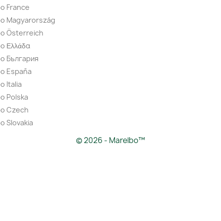
o France
bo Magyarország
o Österreich
o Ελλάδα
bo България
bo España
 Italia
o Polska
bo Czech
o Slovakia
© 2026 - Marelbo™