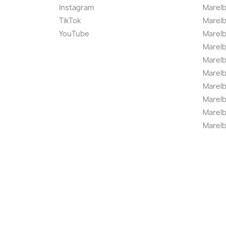
Instagram
Marelb
TikTok
Marel
YouTube
Marelb
Marelb
Marel
Marel
Marelbo
Marelb
Marel
Marelb