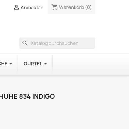
shopping_cart

Warenkorb
(0)
Anmelden
search
CHE
GÜRTEL
UHE 834 INDIGO