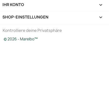
IHR KONTO

SHOP-EINSTELLUNGEN
keyboard_arrow_down
Kontrolliere deine Privatsphäre
© 2026 - Marelbo™