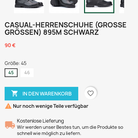
CASUAL-HERRENSCHUHE (GROSSE G
RÖSSEN) 895M SCHWARZ
90 €
Größe: 45
45
46

favorite_border
IN DEN WARENKORB

Nur noch wenige Teile verfügbar
Kostenlose Lieferung
Wir werden unser Bestes tun, um die Produkte so
schnell wie möglich zu liefern.