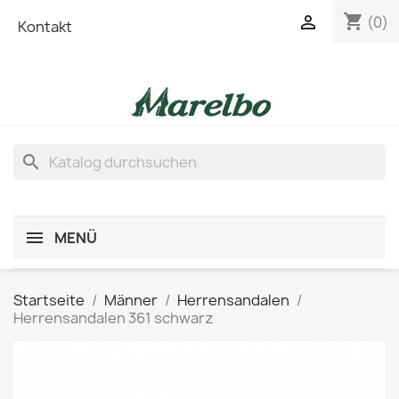
shopping_cart

(0)
Kontakt
search
MENÜ
Startseite
Männer
Herrensandalen
Herrensandalen 361 schwarz