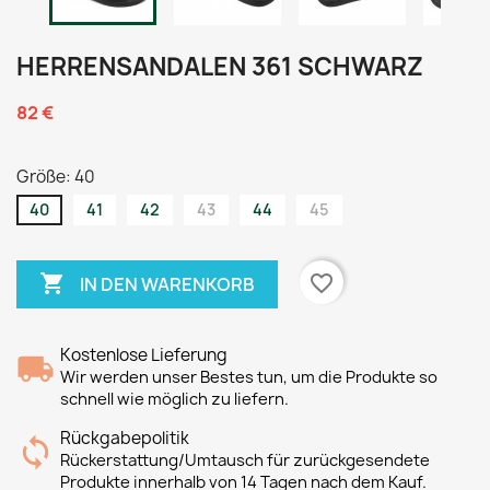
HERRENSANDALEN 361 SCHWARZ
82 €
Größe: 40
40
41
42
43
44
45

favorite_border
IN DEN WARENKORB
Kostenlose Lieferung
Wir werden unser Bestes tun, um die Produkte so
schnell wie möglich zu liefern.
Rückgabepolitik
Rückerstattung/Umtausch für zurückgesendete
Produkte innerhalb von 14 Tagen nach dem Kauf.