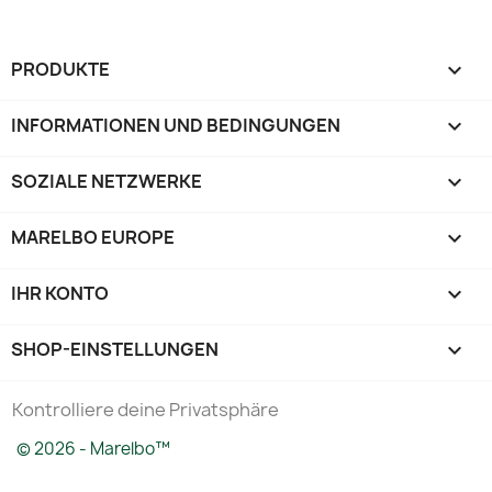
PRODUKTE

INFORMATIONEN UND BEDINGUNGEN

SOZIALE NETZWERKE

MARELBO EUROPE

IHR KONTO

SHOP-EINSTELLUNGEN
keyboard_arrow_down
Kontrolliere deine Privatsphäre
© 2026 - Marelbo™