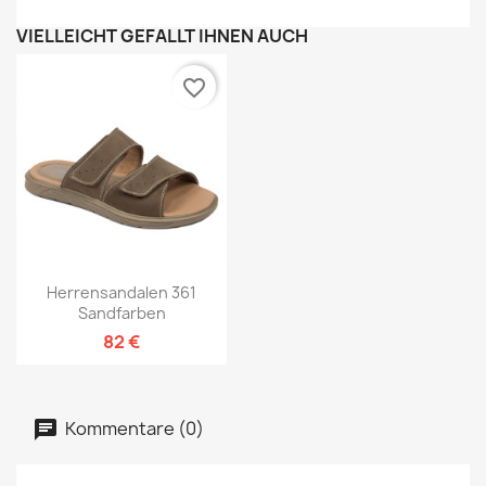
VIELLEICHT GEFÄLLT IHNEN AUCH
favorite_border
Herrensandalen 361
Sandfarben
82 €
Kommentare (0)