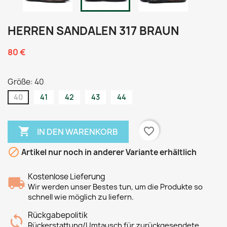
HERREN SANDALEN 317 BRAUN
80 €
Größe: 40
40
41
42
43
44

favorite_border
IN DEN WARENKORB

Artikel nur noch in anderer Variante erhältlich
Kostenlose Lieferung
Wir werden unser Bestes tun, um die Produkte so
schnell wie möglich zu liefern.
Rückgabepolitik
Rückerstattung/Umtausch für zurückgesendete