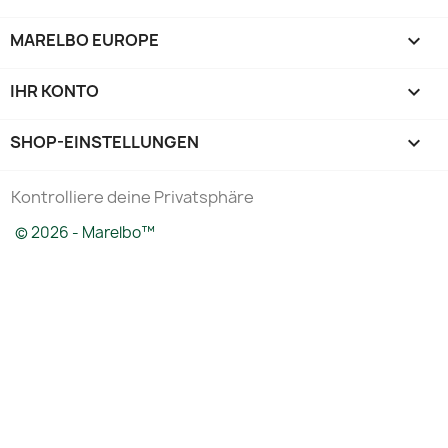
MARELBO EUROPE

IHR KONTO

SHOP-EINSTELLUNGEN
keyboard_arrow_down
Kontrolliere deine Privatsphäre
© 2026 - Marelbo™