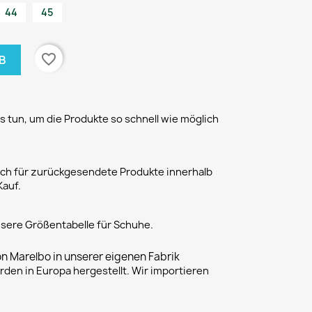
44
45
favorite_border
B
 tun, um die Produkte so schnell wie möglich
h für zurückgesendete Produkte innerhalb
Kauf.
unsere Größentabelle für Schuhe.
on Marelbo in unserer eigenen Fabrik
rden in Europa hergestellt. Wir importieren