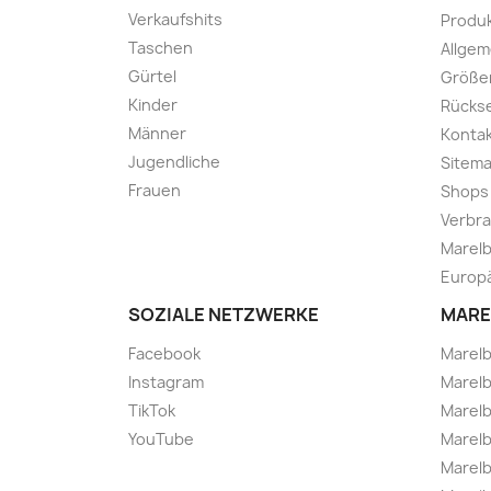
Verkaufshits
Produk
Taschen
Allge
Gürtel
Größe
Kinder
Rücks
Männer
Kontak
Jugendliche
Sitem
Frauen
Shops
Verbra
Marelb
Europä
SOZIALE NETZWERKE
MARE
Facebook
Marel
Instagram
Marelb
TikTok
Marel
YouTube
Marelb
Marelb