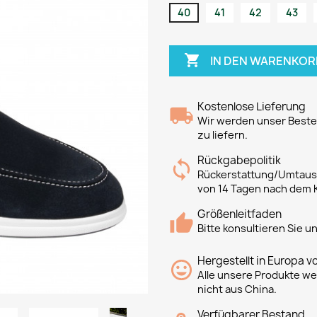
40
41
42
43

IN DEN WARENKOR
Kostenlose Lieferung
Wir werden unser Bestes
zu liefern.
Rückgabepolitik
Rückerstattung/Umtausc
von 14 Tagen nach dem 
Größenleitfaden
Bitte konsultieren Sie 
Hergestellt in Europa v
Alle unsere Produkte we
nicht aus China.
Verfügbarer Bestand