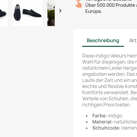
Über 500.000 Produkte a

Europa.
Beschreibung
Art
Diese indigo Velours Her
Wahl für diejenigen, di
natürlichem Leder herges
angeboten werden. Das na
Laufe der Zeit und ein 
leichte und flexible Kon
Komforts verwandelt. Bes
Vorteile von Schuhen, di
richtigen Preis bieten.
Farbe:
indigo.
Material:
natürliche
Schuhcode:
Herrenm