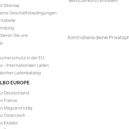
Benutzerkonto erstellen
t Sitemap
meine Geschäftsbedingungen
ntabelle
endung
tieren Sie uns
Kontrolliere deine Privatsp
ap
ucherschutz in der EU
o - Internationaler Laden
ischer Ladenkatalog
LBO EUROPE
bo Deutschland
o France
bo Magyarország
o Österreich
o Ελλάδα