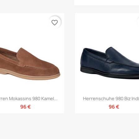
favorite_border
Vorschau
Vorschau


ren Mokassins 980 Kamel...
Herrenschuhe 980 Biz Ind
96 €
96 €