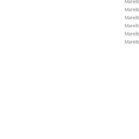
Marel
Marel
Marelbo
Marelb
Marel
Marelb