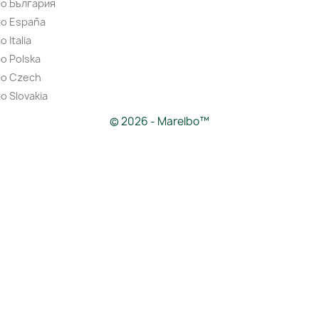
bo България
bo España
 Italia
o Polska
bo Czech
o Slovakia
© 2026 - Marelbo™