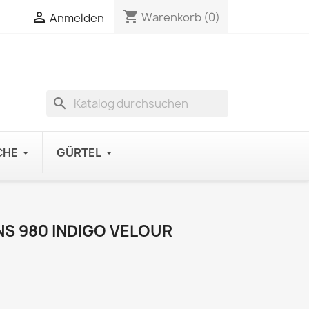
shopping_cart

Warenkorb
(0)
Anmelden
search
CHE
GÜRTEL
S 980 INDIGO VELOUR