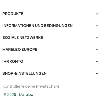
PRODUKTE

INFORMATIONEN UND BEDINGUNGEN

SOZIALE NETZWERKE

MARELBO EUROPE

IHR KONTO

SHOP-EINSTELLUNGEN
keyboard_arrow_down
Kontrolliere deine Privatsphäre
© 2026 - Marelbo™