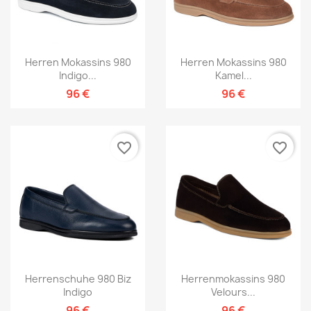
Herren Mokassins 980
Herren Mokassins 980
Indigo...
Kamel...
96 €
96 €
favorite_border
favorite_border
Herrenschuhe 980 Biz
Herrenmokassins 980
Indigo
Velours...
96 €
96 €