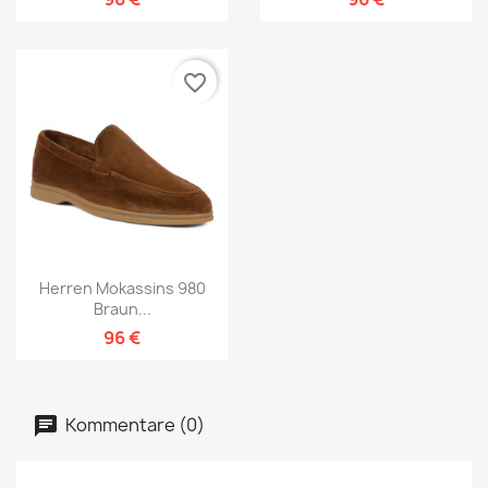
favorite_border
Herren Mokassins 980
Braun...
96 €
Kommentare (0)