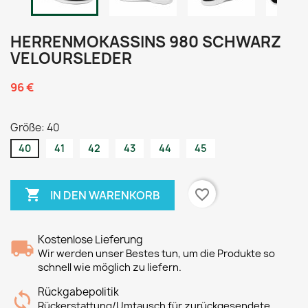
HERRENMOKASSINS 980 SCHWARZ
VELOURSLEDER
96 €
Größe: 40
40
41
42
43
44
45

favorite_border
IN DEN WARENKORB
Kostenlose Lieferung
Wir werden unser Bestes tun, um die Produkte so
schnell wie möglich zu liefern.
Rückgabepolitik
Rückerstattung/Umtausch für zurückgesendete