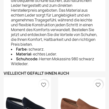
die bequeme Schuhe suchen, aus natürlichem
Leder hergestellt und zum direkten
Herstellerpreis angeboten. Das Material aus
echtem Leder sorgt für Langlebigkeit und ein
angenehmes Tragegefühl, während die leichte
und flexible Konstruktion jeden Schritt in einen
Moment des Komforts verwandelt. Bestellen Sie
jetzt und entdecken Sie die Vorteile von Schuhen,
die Ihnen Komfort, Haltbarkeit und den richtigen
Preis bieten.
Farbe:
schwarz.
Material:
echtes Leder.
Schuhcode:
Herren Mokassins 980 schwarz
Wildleder.
VIELLEICHT GEFÄLLT IHNEN AUCH
favorite_border
favorite_border