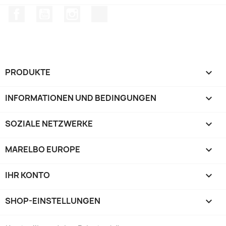
Facebook
YouTube
Instagram
TikTok
PRODUKTE

INFORMATIONEN UND BEDINGUNGEN

SOZIALE NETZWERKE

MARELBO EUROPE

IHR KONTO

SHOP-EINSTELLUNGEN
keyboard_arrow_down