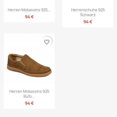
Herren Mokassins 925...
Herrenschuhe 925
Schwarz
94 €
94 €
favorite_border
Herren Mokassins 925
Bufo...
94 €