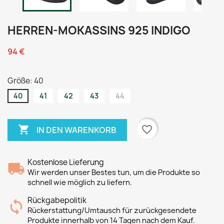
HERREN-MOKASSINS 925 INDIGO
94 €
Größe: 40
40
41
42
43
44

favorite_border
IN DEN WARENKORB
Kostenlose Lieferung
Wir werden unser Bestes tun, um die Produkte so
schnell wie möglich zu liefern.
Rückgabepolitik
Rückerstattung/Umtausch für zurückgesendete
Produkte innerhalb von 14 Tagen nach dem Kauf.