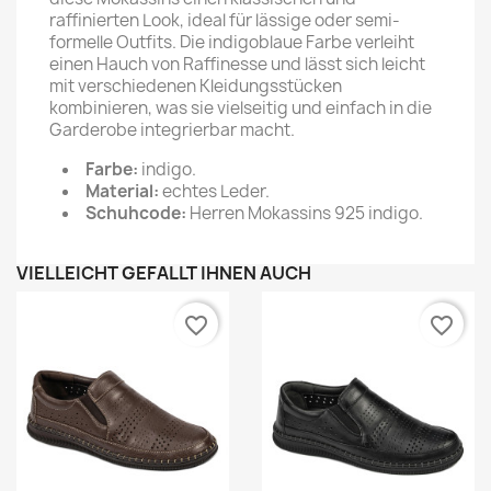
raffinierten Look, ideal für lässige oder semi-
formelle Outfits. Die indigoblaue Farbe verleiht
einen Hauch von Raffinesse und lässt sich leicht
mit verschiedenen Kleidungsstücken
kombinieren, was sie vielseitig und einfach in die
Garderobe integrierbar macht.
Farbe:
indigo.
Material:
echtes Leder.
Schuhcode:
Herren Mokassins 925 indigo.
VIELLEICHT GEFÄLLT IHNEN AUCH
favorite_border
favorite_border