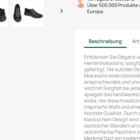
Über 500.000 Produkte a

Europa.
Beschreibung
Art
Entdecken Sie Eleganz u
Herrenmokassins, sorgfä
gefertigt. Die subtilen P
Mokassins einen besonde
anspruchsvolles und un
wird mit Sorgfalt bei jed
spiegelt das handwerkli
wider, die diese Kreatio
inspirierte Wahl und ein
höchste Qualität. Durch
klassischem Design sind 
elastischen Bändern an d
und einfache Passform zu
Merkmal fügt ein modern