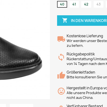
40
41
42
43

IN DEN WARENKOR
Kostenlose Lieferung
Wir werden unser Bestes
zu liefern.
Rückgabepolitik
Rückerstattung/Umtausc
von 14 Tagen nach dem 
Größenleitfaden
Bitte konsultieren Sie 
Hergestellt in Europa v
Alle unsere Produkte we
nicht aus China.
Verfügbarer Bestand