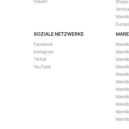
Frauen
Shops
Verbra
Marelb
Europä
SOZIALE NETZWERKE
MARE
Facebook
Marel
Instagram
Marelb
TikTok
Marel
YouTube
Marelb
Marelb
Marel
Marel
Marelbo
Marelb
Marel
Marelb