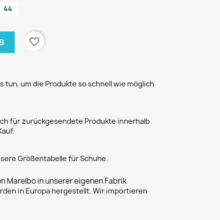
44
favorite_border
B
 tun, um die Produkte so schnell wie möglich
h für zurückgesendete Produkte innerhalb
Kauf.
unsere Größentabelle für Schuhe.
on Marelbo in unserer eigenen Fabrik
rden in Europa hergestellt. Wir importieren