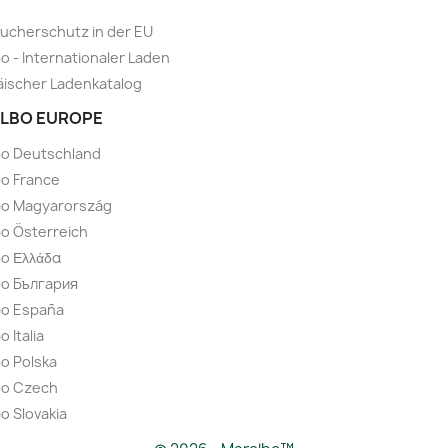
ucherschutz in der EU
o - Internationaler Laden
ischer Ladenkatalog
LBO EUROPE
bo Deutschland
o France
bo Magyarország
o Österreich
o Ελλάδα
bo България
bo España
 Italia
o Polska
bo Czech
o Slovakia