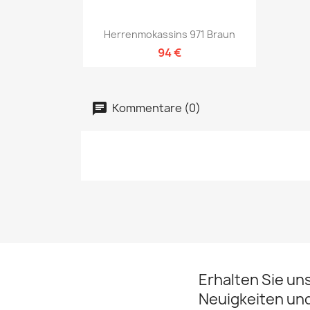
Vorschau

Herrenmokassins 971 Braun
94 €
Kommentare (0)
Erhalten Sie un
Neuigkeiten un