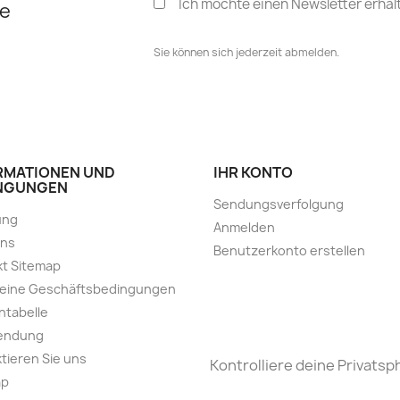
Ich möchte einen Newsletter erhal
e
Sie können sich jederzeit abmelden.
RMATIONEN UND
IHR KONTO
NGUNGEN
Sendungsverfolgung
ung
Anmelden
uns
Benutzerkonto erstellen
t Sitemap
meine Geschäftsbedingungen
ntabelle
endung
tieren Sie uns
Kontrolliere deine Privatsp
ap