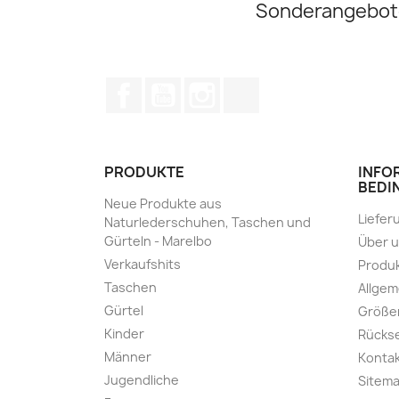
Sonderangebot
Facebook
YouTube
Instagram
TikTok
PRODUKTE
INFO
BEDI
Neue Produkte aus
Liefer
Naturlederschuhen, Taschen und
Gürteln - Marelbo
Über 
Verkaufshits
Produk
Taschen
Allge
Gürtel
Größe
Kinder
Rücks
Männer
Kontak
Jugendliche
Sitem