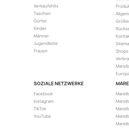
Verkaufshits
Produk
Taschen
Allge
Gürtel
Größe
Kinder
Rücks
Männer
Kontak
Jugendliche
Sitem
Frauen
Shops
Verbra
Marelb
Europä
SOZIALE NETZWERKE
MARE
Facebook
Marel
Instagram
Marelb
TikTok
Marel
YouTube
Marelb
Marelb