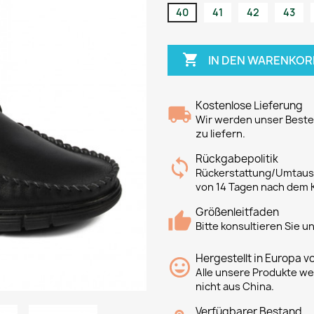
40
41
42
43

IN DEN WARENKOR
Kostenlose Lieferung
Wir werden unser Bestes
zu liefern.
Rückgabepolitik
Rückerstattung/Umtausc
von 14 Tagen nach dem 
Größenleitfaden
Bitte konsultieren Sie 
Hergestellt in Europa v
Alle unsere Produkte we
nicht aus China.
Verfügbarer Bestand