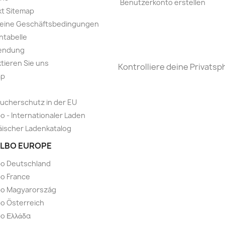
Benutzerkonto erstellen
t Sitemap
meine Geschäftsbedingungen
ntabelle
endung
tieren Sie uns
Kontrolliere deine Privatsp
ap
ucherschutz in der EU
o - Internationaler Laden
ischer Ladenkatalog
LBO EUROPE
bo Deutschland
o France
bo Magyarország
o Österreich
o Ελλάδα