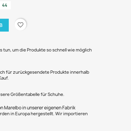
44
favorite_border
B
 tun, um die Produkte so schnell wie möglich
h für zurückgesendete Produkte innerhalb
Kauf.
unsere Größentabelle für Schuhe.
on Marelbo in unserer eigenen Fabrik
rden in Europa hergestellt. Wir importieren