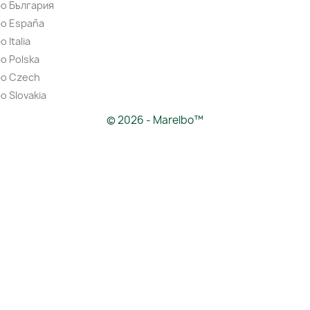
bo България
bo España
 Italia
o Polska
bo Czech
o Slovakia
© 2026 - Marelbo™