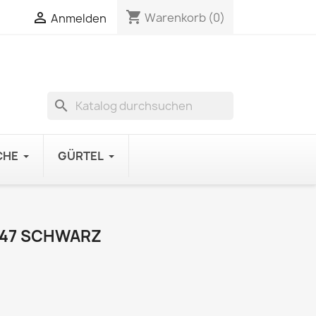
shopping_cart

Warenkorb
(0)
Anmelden
search
CHE
GÜRTEL
47 SCHWARZ