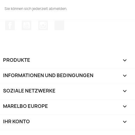
Sie können sich jederzeit abmelden.
Facebook
YouTube
Instagram
TikTok
PRODUKTE

INFORMATIONEN UND BEDINGUNGEN

SOZIALE NETZWERKE

MARELBO EUROPE

IHR KONTO
