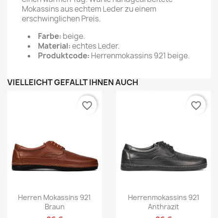
Mokassins aus echtem Leder zu einem
erschwinglichen Preis.
Farbe:
beige.
Material:
echtes Leder.
Produktcode:
Herrenmokassins 921 beige.
VIELLEICHT GEFÄLLT IHNEN AUCH
favorite_border
favorite_border
Herren Mokassins 921
Herrenmokassins 921
Braun
Anthrazit