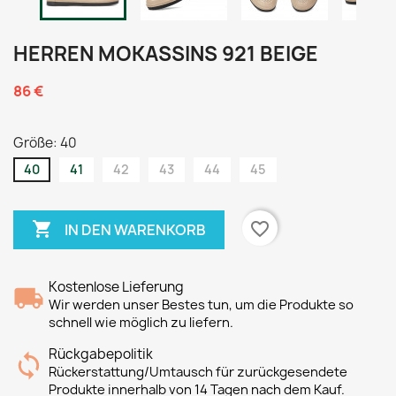
HERREN MOKASSINS 921 BEIGE
86 €
Größe: 40
40
41
42
43
44
45

favorite_border
IN DEN WARENKORB
Kostenlose Lieferung
Wir werden unser Bestes tun, um die Produkte so
schnell wie möglich zu liefern.
Rückgabepolitik
Rückerstattung/Umtausch für zurückgesendete
Produkte innerhalb von 14 Tagen nach dem Kauf.