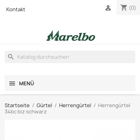
shopping_cart

(0)
Kontakt
search
MENÜ
Startseite
Gürtel
Herrengürtel
Herrengürtel
34bc biz schwarz