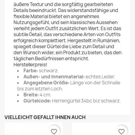
äußere Textur und die sorgfältig gearbeiteten
Details beeindruckt. Das widerstandsfähige und
flexible Material bietet ein angenehmes
Nutzungsgefühl, und sein klassisches Aussehen
verleiht jedem Outfit zusätzlichen Wert. Es ist das
subtile Detail, das verschiedene Arten von Outfits
erfolgreich komplettiert. Hergestellt in Rumänien,
spiegelt dieser Gürtel die Liebe zum Detail und
den Wunsch wider, ein Produkt zu bieten, das den
täglichen Bedürfnissen entspricht.
Herstellerpreis!
Farbe:
schwarz.
Außen- und Innenmaterial:
echtes Leder.
Angegebene Größe:
Länge von der Schnalle
bis zum letzten Loch.
Breite:
4 cm.
Gürtelcode:
Herrengürtel 34bc biz schwarz.
VIELLEICHT GEFÄLLT IHNEN AUCH
favorite_border
favorite_border