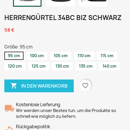
HERRENGÜRTEL 34BC BIZ SCHWARZ
58 €
Größe: 95 cm
95 cm
100 cm
105 cm
110 cm
115 cm
120 cm
125 cm
130 cm
135 cm
140 cm

favorite_border
IN DEN WARENKORB
Kostenlose Lieferung
Wir werden unser Bestes tun, um die Produkte so
schnell wie möglich zu liefern.
Rückgabepolitik