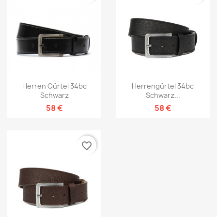
Herren Gürtel 34bc
Herrengürtel 34bc
Schwarz
Schwarz...
58 €
58 €
favorite_border