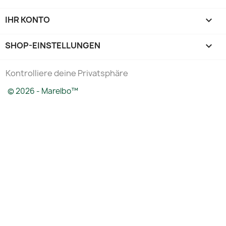
IHR KONTO

SHOP-EINSTELLUNGEN
keyboard_arrow_down
Kontrolliere deine Privatsphäre
© 2026 - Marelbo™