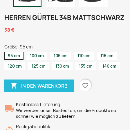
HERREN GÜRTEL 34B MATTSCHWARZ
58 €
Größe: 95 cm
95 cm
100 cm
105 cm
110 cm
115 cm
120 cm
125 cm
130 cm
135 cm
140 cm

favorite_border
IN DEN WARENKORB
Kostenlose Lieferung
Wir werden unser Bestes tun, um die Produkte so
schnell wie möglich zu liefern.
Rückgabepolitik