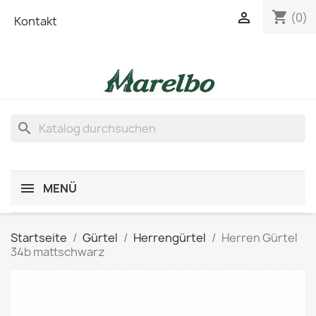
shopping_cart

(0)
Kontakt
search
MENÜ
Startseite
Gürtel
Herrengürtel
Herren Gürtel
34b mattschwarz