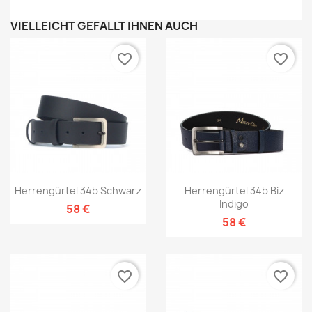
VIELLEICHT GEFÄLLT IHNEN AUCH
favorite_border
favorite_border
Herrengürtel 34b Schwarz
Herrengürtel 34b Biz
Indigo
58 €
58 €
favorite_border
favorite_border