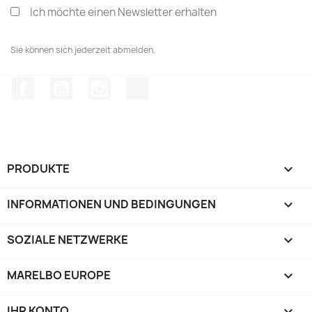
Ich möchte einen Newsletter erhalten
Sie können sich jederzeit abmelden.
Facebook
YouTube
Instagram
TikTok
PRODUKTE

INFORMATIONEN UND BEDINGUNGEN

SOZIALE NETZWERKE

MARELBO EUROPE

IHR KONTO
