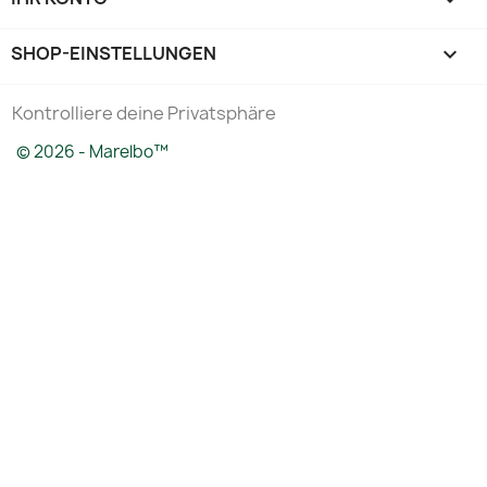
SHOP-EINSTELLUNGEN
keyboard_arrow_down
Kontrolliere deine Privatsphäre
© 2026 - Marelbo™