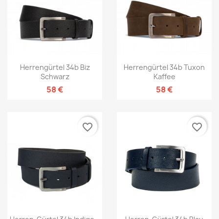
Herrengürtel 34b Biz
Herrengürtel 34b Tuxon
Schwarz
Kaffee
58 €
58 €
favorite_border
favorite_border