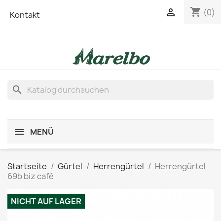
shopping_cart

(0)
Kontakt
search
MENÜ
Startseite
Gürtel
Herrengürtel
Herrengürtel
69b biz café
NICHT AUF LAGER