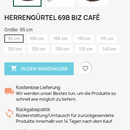
HERRENGÜRTEL 69B BIZ CAFÉ
Größe: 95 cm
95 cm
100 cm
105 cm
110 cm
115 cm
120 cm
125 cm
130 cm
135 cm
140 cm

favorite_border
IN DEN WARENKORB
Kostenlose Lieferung
Wir werden unser Bestes tun, um die Produkte so
schnell wie möglich zu liefern.
Rückgabepolitik
Rückerstattung/Umtausch für zurückgesendete
Produkte innerhalb von 14 Tagen nach dem Kauf.