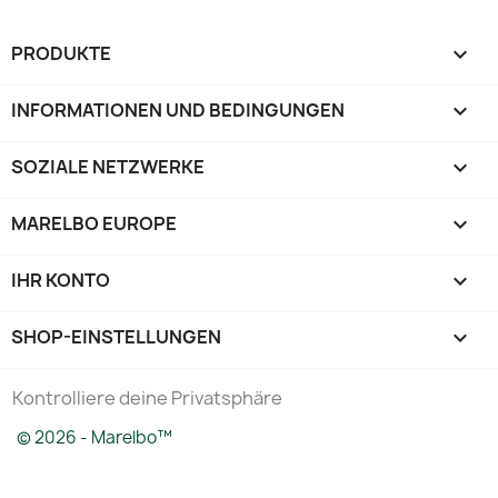
PRODUKTE

INFORMATIONEN UND BEDINGUNGEN

SOZIALE NETZWERKE

MARELBO EUROPE

IHR KONTO

SHOP-EINSTELLUNGEN
keyboard_arrow_down
Kontrolliere deine Privatsphäre
© 2026 - Marelbo™