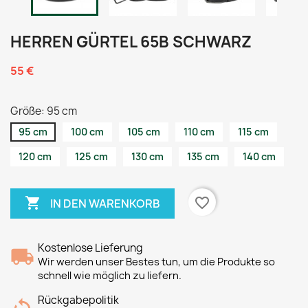
HERREN GÜRTEL 65B SCHWARZ
55 €
Größe: 95 cm
95 cm
100 cm
105 cm
110 cm
115 cm
120 cm
125 cm
130 cm
135 cm
140 cm

favorite_border
IN DEN WARENKORB
Kostenlose Lieferung
Wir werden unser Bestes tun, um die Produkte so
schnell wie möglich zu liefern.
Rückgabepolitik