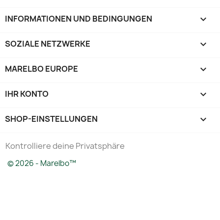
INFORMATIONEN UND BEDINGUNGEN

SOZIALE NETZWERKE

MARELBO EUROPE

IHR KONTO

SHOP-EINSTELLUNGEN
keyboard_arrow_down
Kontrolliere deine Privatsphäre
© 2026 - Marelbo™