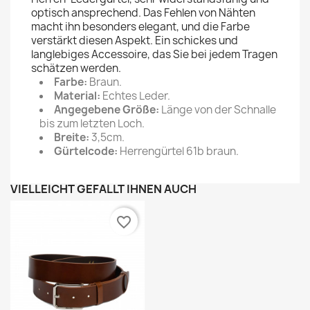
optisch ansprechend. Das Fehlen von Nähten
macht ihn besonders elegant, und die Farbe
verstärkt diesen Aspekt. Ein schickes und
langlebiges Accessoire, das Sie bei jedem Tragen
schätzen werden.
Farbe:
Braun.
Material:
Echtes Leder.
Angegebene Größe:
Länge von der Schnalle
bis zum letzten Loch.
Breite:
3,5cm.
Gürtelcode:
Herrengürtel 61b braun.
VIELLEICHT GEFÄLLT IHNEN AUCH
favorite_border