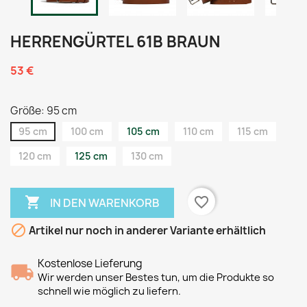
HERRENGÜRTEL 61B BRAUN
53 €
Größe: 95 cm
95 cm
100 cm
105 cm
110 cm
115 cm
120 cm
125 cm
130 cm

favorite_border
IN DEN WARENKORB

Artikel nur noch in anderer Variante erhältlich
Kostenlose Lieferung
Wir werden unser Bestes tun, um die Produkte so
schnell wie möglich zu liefern.