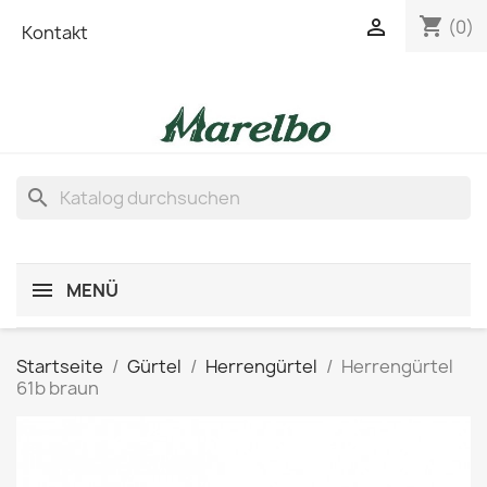
shopping_cart

(0)
Kontakt
search
MENÜ
Startseite
Gürtel
Herrengürtel
Herrengürtel
61b braun