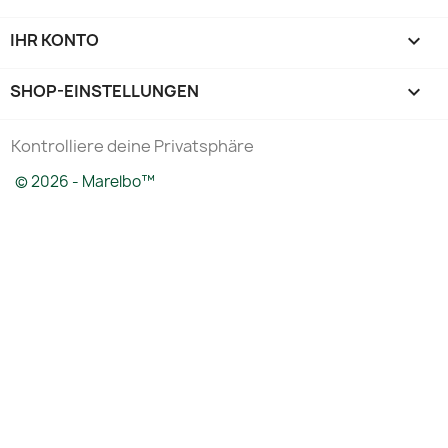
IHR KONTO

SHOP-EINSTELLUNGEN
keyboard_arrow_down
Kontrolliere deine Privatsphäre
© 2026 - Marelbo™