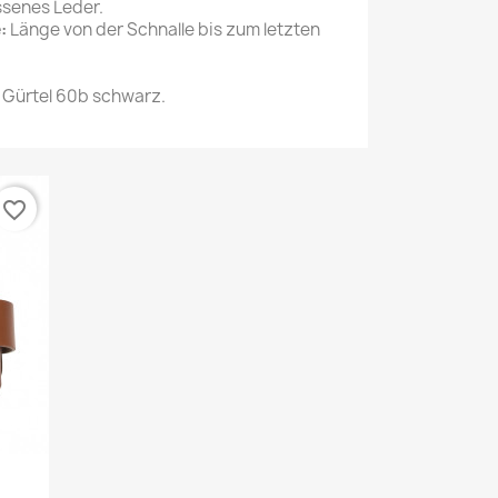
senes Leder.
:
Länge von der Schnalle bis zum letzten
 Gürtel 60b schwarz.
favorite_border
n