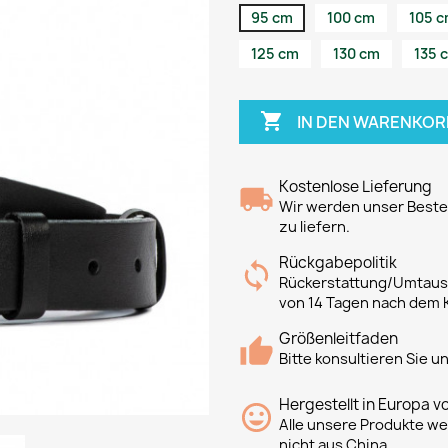
95 cm
100 cm
105 
125 cm
130 cm
135 

IN DEN WARENKOR
Kostenlose Lieferung
Wir werden unser Bestes
zu liefern.
Rückgabepolitik
Rückerstattung/Umtausc
von 14 Tagen nach dem 
Größenleitfaden
Bitte konsultieren Sie 
Hergestellt in Europa v
Alle unsere Produkte we
nicht aus China.