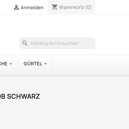
shopping_cart

Warenkorb
(0)
Anmelden
search
CHE
GÜRTEL
0B SCHWARZ