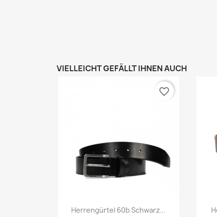
VIELLEICHT GEFÄLLT IHNEN AUCH
favorite_border
Vorschau

Herrengürtel 60b Schwarz...
H