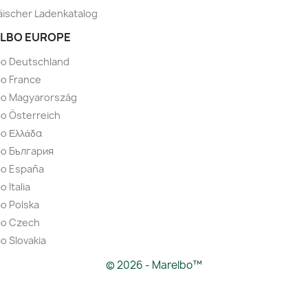
ischer Ladenkatalog
LBO EUROPE
bo Deutschland
o France
bo Magyarország
o Österreich
o Ελλάδα
bo България
bo España
 Italia
o Polska
bo Czech
o Slovakia
© 2026 - Marelbo™