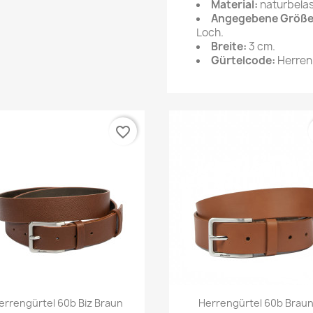
Material:
naturbelas
Angegebene Größe
Loch.
Breite:
3 cm.
Gürtelcode:
Herren
favorite_border
Vorschau
Vorschau


errengürtel 60b Biz Braun
Herrengürtel 60b Brau