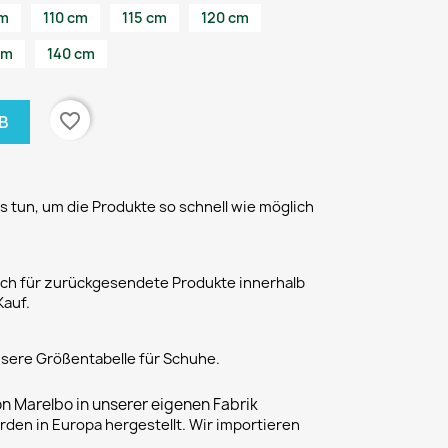
cm
110 cm
115 cm
120 cm
cm
140 cm
favorite_border
B
 tun, um die Produkte so schnell wie möglich
h für zurückgesendete Produkte innerhalb
Kauf.
unsere Größentabelle für Schuhe.
on Marelbo in unserer eigenen Fabrik
rden in Europa hergestellt. Wir importieren