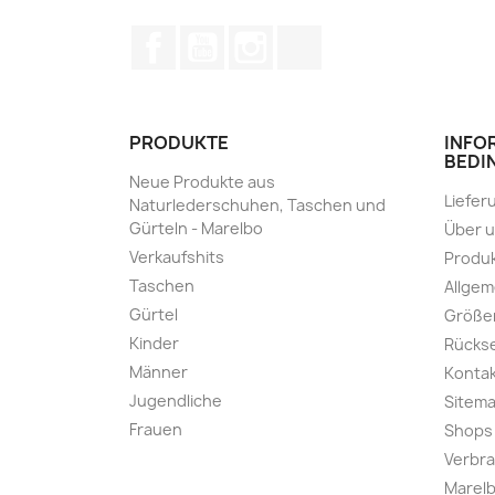
Facebook
YouTube
Instagram
TikTok
PRODUKTE
INFO
BEDI
Neue Produkte aus
Liefer
Naturlederschuhen, Taschen und
Gürteln - Marelbo
Über 
Verkaufshits
Produk
Taschen
Allge
Gürtel
Größe
Kinder
Rücks
Männer
Kontak
Jugendliche
Sitem
Frauen
Shops
Verbra
Marelb