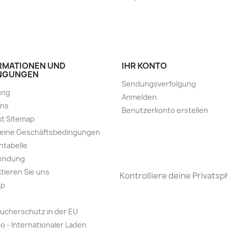
RMATIONEN UND
IHR KONTO
NGUNGEN
Sendungsverfolgung
ung
Anmelden
uns
Benutzerkonto erstellen
t Sitemap
meine Geschäftsbedingungen
ntabelle
endung
tieren Sie uns
Kontrolliere deine Privatsp
ap
ucherschutz in der EU
o - Internationaler Laden