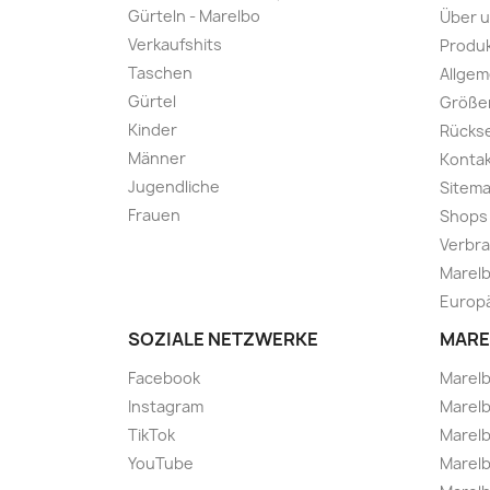
Gürteln - Marelbo
Über 
Verkaufshits
Produk
Taschen
Allge
Gürtel
Größe
Kinder
Rücks
Männer
Kontak
Jugendliche
Sitem
Frauen
Shops
Verbra
Marelb
Europä
SOZIALE NETZWERKE
MARE
Facebook
Marel
Instagram
Marelb
TikTok
Marel
YouTube
Marelb