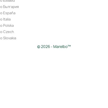
o Ελλάδα
bo България
bo España
 Italia
o Polska
bo Czech
o Slovakia
© 2026 - Marelbo™