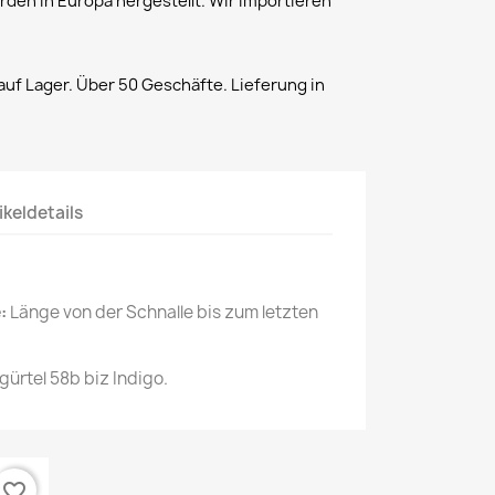
rden in Europa hergestellt. Wir importieren
uf Lager. Über 50 Geschäfte. Lieferung in
ikeldetails
:
Länge von der Schnalle bis zum letzten
ürtel 58b biz Indigo.
favorite_border