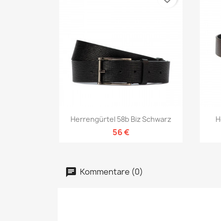
Vorschau

Herrengürtel 58b Biz Schwarz
H
56 €
Kommentare (0)