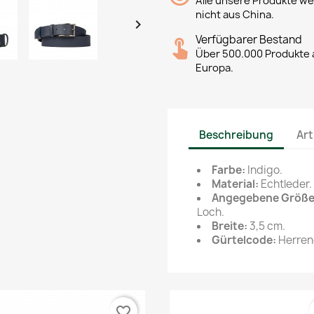
Alle unsere Produkte we
nicht aus China.

Verfügbarer Bestand
Über 500.000 Produkte a
Europa.
Beschreibung
Art
Farbe:
Indigo.
Material:
Echtleder.
Angegebene Größe
Loch.
Breite:
3,5 cm.
Gürtelcode:
Herreng
favorite_border