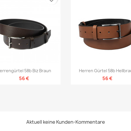
Vorschau
Vorschau


errengürtel 58b Biz Braun
Herren Gürtel 58b Hellbr
56 €
56 €
Aktuell keine Kunden-Kommentare