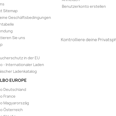
uns
Benutzerkonto erstellen
t Sitemap
meine Geschäftsbedingungen
ntabelle
endung
tieren Sie uns
Kontrolliere deine Privatsp
ap
ucherschutz in der EU
o - Internationaler Laden
ischer Ladenkatalog
LBO EUROPE
bo Deutschland
o France
bo Magyarország
o Österreich