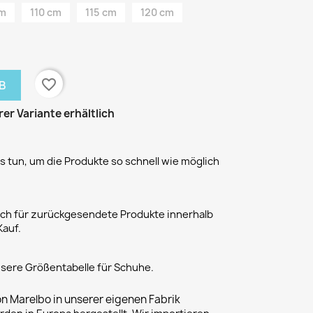
cm
110 cm
115 cm
120 cm
favorite_border
B
rer Variante erhältlich
 tun, um die Produkte so schnell wie möglich
h für zurückgesendete Produkte innerhalb
Kauf.
unsere Größentabelle für Schuhe.
on Marelbo in unserer eigenen Fabrik