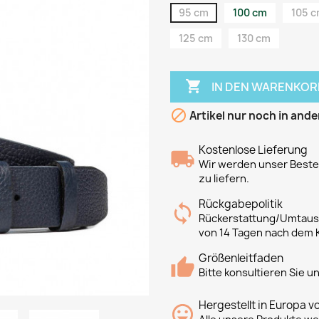
95 cm
100 cm
105 
125 cm
130 cm

IN DEN WARENKOR

Artikel nur noch in ande
Kostenlose Lieferung
Wir werden unser Bestes
zu liefern.
Rückgabepolitik
Rückerstattung/Umtausc
von 14 Tagen nach dem 
Größenleitfaden
Bitte konsultieren Sie 
Hergestellt in Europa v