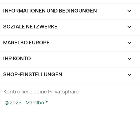
INFORMATIONEN UND BEDINGUNGEN

SOZIALE NETZWERKE

MARELBO EUROPE

IHR KONTO

SHOP-EINSTELLUNGEN
keyboard_arrow_down
Kontrolliere deine Privatsphäre
© 2026 - Marelbo™