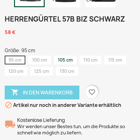
HERRENGÜRTEL 57B BIZ SCHWARZ
58 €
Größe: 95 cm
95 cm
100 cm
105 cm
110 cm
115 cm
120 cm
125 cm
130 cm

favorite_border
IN DEN WARENKORB

Artikel nur noch in anderer Variante erhältlich
Kostenlose Lieferung
Wir werden unser Bestes tun, um die Produkte so
schnell wie möglich zu liefern.