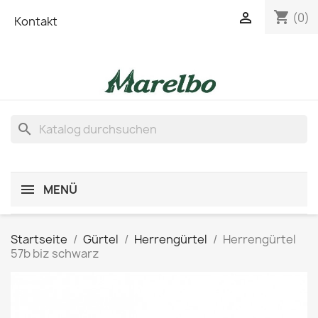
shopping_cart

(0)
Kontakt
search
MENÜ
Startseite
Gürtel
Herrengürtel
Herrengürtel
57b biz schwarz