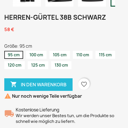
HERREN-GÜRTEL 38B SCHWARZ
58 €
Größe: 95 cm
95 cm
100 cm
105 cm
110 cm
115 cm
120 cm
125 cm
130 cm

favorite_border
IN DEN WARENKORB

Nur noch wenige Teile verfügbar
Kostenlose Lieferung
Wir werden unser Bestes tun, um die Produkte so
schnell wie möglich zu liefern.