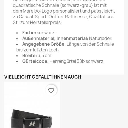
quadratische Schnalle (schwarz-grau) ist mit
dem Marelbo-Logo personalisiert und passt leicht
zu Casual-Sport-Outfits. Raffinesse, Qualität und
Stil zum Herstellerpreis.
Farbe:
schwarz.
Außenmaterial, Innenmaterial:
Naturleder.
Angegebene Größe:
Länge von der Schnalle
bis zum letzten Loch.
Breite:
3,5 cm.
Gürtelcode:
Herrengürtel 38b schwarz.
VIELLEICHT GEFÄLLT IHNEN AUCH
favorite_border