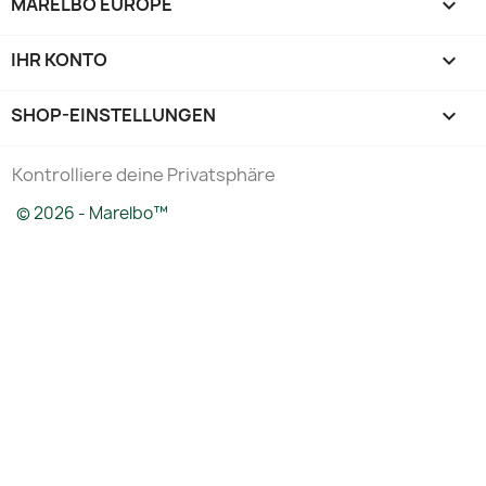
MARELBO EUROPE

IHR KONTO

SHOP-EINSTELLUNGEN
keyboard_arrow_down
Kontrolliere deine Privatsphäre
© 2026 - Marelbo™