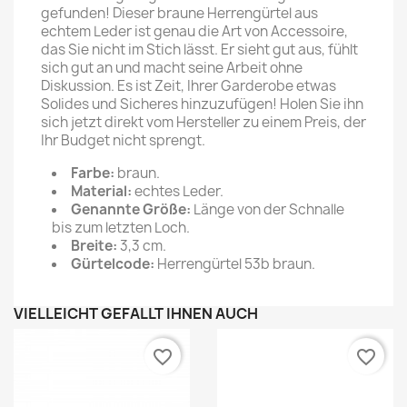
gefunden! Dieser braune Herrengürtel aus
echtem Leder ist genau die Art von Accessoire,
das Sie nicht im Stich lässt. Er sieht gut aus, fühlt
sich gut an und macht seine Arbeit ohne
Diskussion. Es ist Zeit, Ihrer Garderobe etwas
Solides und Sicheres hinzuzufügen! Holen Sie ihn
sich jetzt direkt vom Hersteller zu einem Preis, der
Ihr Budget nicht sprengt.
Farbe:
braun.
Material:
echtes Leder.
Genannte Größe:
Länge von der Schnalle
bis zum letzten Loch.
Breite:
3,3 cm.
Gürtelcode:
Herrengürtel 53b braun.
VIELLEICHT GEFÄLLT IHNEN AUCH
favorite_border
favorite_border