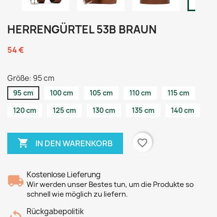
HERRENGÜRTEL 53B BRAUN
54 €
Größe: 95 cm
95 cm
100 cm
105 cm
110 cm
115 cm
120 cm
125 cm
130 cm
135 cm
140 cm

favorite_border
IN DEN WARENKORB
Kostenlose Lieferung
Wir werden unser Bestes tun, um die Produkte so
schnell wie möglich zu liefern.
Rückgabepolitik