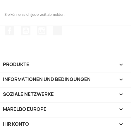
Sie können sich jederzeit abmelden.
Facebook
YouTube
Instagram
TikTok
PRODUKTE

INFORMATIONEN UND BEDINGUNGEN

SOZIALE NETZWERKE

MARELBO EUROPE

IHR KONTO
