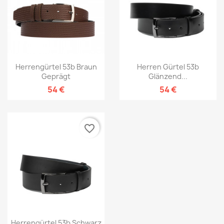
Herrengürtel 53b Braun
Herren Gürtel 53b
Geprägt
Glänzend...
54 €
54 €
favorite_border
Herrengürtel 53b Schwarz