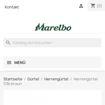
shopping_cart

(0)
Kontakt
search
MENÜ
Startseite
Gürtel
Herrengürtel
Herrengürtel
53b braun